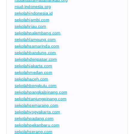
rsud-indonesia.org
sekolahindonesia.id
sekolahjambi.com
sekolahriau.com
sekolahpalembang.com
sekolahlampung.com
sekolahsamarinda.com
sekolahbandung.com
sekolahdenpasar.com
sekolahjakarta.com
sekolahmedan.com
sekolahaceh.com
sekolahbengkulu.com
sekolahpangkalpinang.com
sekolahtanjungpinang.com
sekolahsemarang.com
sekolahyogyakarta.com
sekolahpadang.com
sekolahpekanbaru.com
sekolahserang.com