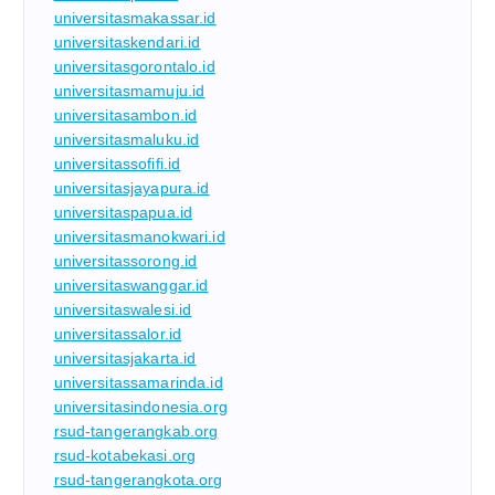
universitasmakassar.id
universitaskendari.id
universitasgorontalo.id
universitasmamuju.id
universitasambon.id
universitasmaluku.id
universitassofifi.id
universitasjayapura.id
universitaspapua.id
universitasmanokwari.id
universitassorong.id
universitaswanggar.id
universitaswalesi.id
universitassalor.id
universitasjakarta.id
universitassamarinda.id
universitasindonesia.org
rsud-tangerangkab.org
rsud-kotabekasi.org
rsud-tangerangkota.org