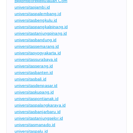
Bkkbntidorekepulauan.com
universitasjambi.id
universitaspalembang.id
universitasbengkulu.id
universitaspangkalpinang.id
universitastanjungpinang.id
universitasbandung.id
universitassemarang.id
universitasyogyakarta.id
universitassurabaya.id
universitasserang.id
universitasbanten.id
universitasbali.id
universitasdenpasar.id
universitaskupang.id
universitaspontianak.id
universitaspalangkaraya.id
universitasbanjarbaru.id
universitastanjungselor.id
universitasmanado.id
universitaspalu.id