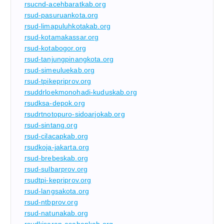
rsucnd-acehbaratkab.org
rsud-pasuruankota.org
rsud-limapuluhkotakab.org
rsud-kotamakassar.org
rsud-kotabogor.org
rsud-tanjungpinangkota.org
rsud-simeuluekab.org
rsud-tpikepriprov.org
rsuddrloekmonohadi-kuduskab.org
rsudksa-depok.org
rsudrtnotopuro-sidoarjokab.org
rsud-sintang.org
rsud-cilacapkab.org
rsudkoja-jakarta.org
rsud-brebeskab.org
rsud-sulbarprov.org
rsudtpi-kepriprov.org
rsud-langsakota.org
rsud-ntbprov.org
rsud-natunakab.org
rsudkisaran-asahankab.org