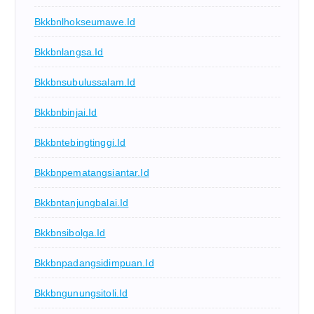
Bkkbnlhokseumawe.id
Bkkbnlangsa.id
Bkkbnsubulussalam.id
Bkkbnbinjai.id
Bkkbntebingtinggi.id
Bkkbnpematangsiantar.id
Bkkbntanjungbalai.id
Bkkbnsibolga.id
Bkkbnpadangsidimpuan.id
Bkkbngunungsitoli.id