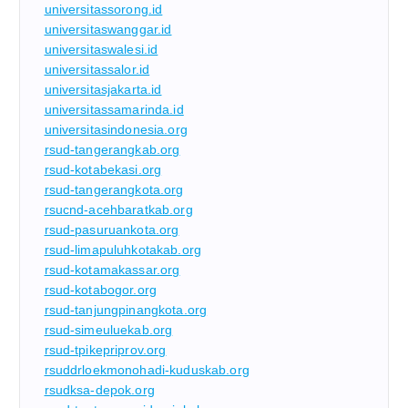
universitassorong.id
universitaswanggar.id
universitaswalesi.id
universitassalor.id
universitasjakarta.id
universitassamarinda.id
universitasindonesia.org
rsud-tangerangkab.org
rsud-kotabekasi.org
rsud-tangerangkota.org
rsucnd-acehbaratkab.org
rsud-pasuruankota.org
rsud-limapuluhkotakab.org
rsud-kotamakassar.org
rsud-kotabogor.org
rsud-tanjungpinangkota.org
rsud-simeuluekab.org
rsud-tpikepriprov.org
rsuddrloekmonohadi-kuduskab.org
rsudksa-depok.org