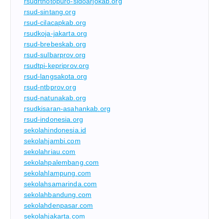
rsudrtnotopuro-sidoarjokab.org
rsud-sintang.org
rsud-cilacapkab.org
rsudkoja-jakarta.org
rsud-brebeskab.org
rsud-sulbarprov.org
rsudtpi-kepriprov.org
rsud-langsakota.org
rsud-ntbprov.org
rsud-natunakab.org
rsudkisaran-asahankab.org
rsud-indonesia.org
sekolahindonesia.id
sekolahjambi.com
sekolahriau.com
sekolahpalembang.com
sekolahlampung.com
sekolahsamarinda.com
sekolahbandung.com
sekolahdenpasar.com
sekolahjakarta.com