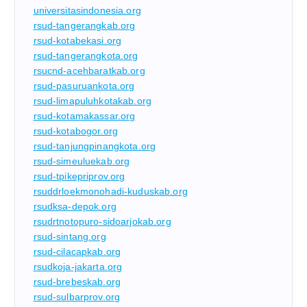
universitasindonesia.org
rsud-tangerangkab.org
rsud-kotabekasi.org
rsud-tangerangkota.org
rsucnd-acehbaratkab.org
rsud-pasuruankota.org
rsud-limapuluhkotakab.org
rsud-kotamakassar.org
rsud-kotabogor.org
rsud-tanjungpinangkota.org
rsud-simeuluekab.org
rsud-tpikepriprov.org
rsuddrloekmonohadi-kuduskab.org
rsudksa-depok.org
rsudrtnotopuro-sidoarjokab.org
rsud-sintang.org
rsud-cilacapkab.org
rsudkoja-jakarta.org
rsud-brebeskab.org
rsud-sulbarprov.org