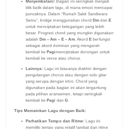
Menjembatani:
Bagian ini seringkali menjadi
titik balik dalam lagu, di mana emosi mencapai
puncaknya. Dalam “Rumah Sakit Sandiwara
Semu”, bridge menggunakan chord
Dm
dan
E
untuk menciptakan ketegangan yang lebih
besar. Progresi chord yang mungkin digunakan
adalah
Dm – Am – E – Am
. Akord
E
berfungsi
sebagai akord dominan yang mengarah
kembali ke
Pagi
menciptakan dorongan untuk
kembali ke verse atau chorus.
Lainnya:
Lagu ini biasanya diakhiri dengan
pengulangan chorus atau dengan solo gitar
yang serupa dengan intro. Chord yang
digunakan pada bagian ini akan tergantung
pada pilihan aransemen, tetapi seringkali
kembali ke
Pagi
dan
G
.
Tips Memainkan Lagu dengan Baik:
Perhatikan Tempo dan Ritme:
Lagu ini
memiliki tempo yang relatif lambat dan ritme