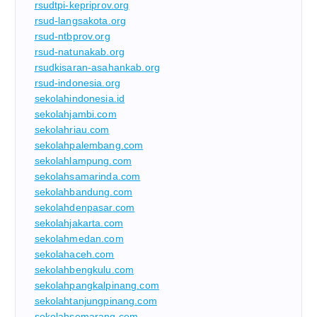
rsudtpi-kepriprov.org
rsud-langsakota.org
rsud-ntbprov.org
rsud-natunakab.org
rsudkisaran-asahankab.org
rsud-indonesia.org
sekolahindonesia.id
sekolahjambi.com
sekolahriau.com
sekolahpalembang.com
sekolahlampung.com
sekolahsamarinda.com
sekolahbandung.com
sekolahdenpasar.com
sekolahjakarta.com
sekolahmedan.com
sekolahaceh.com
sekolahbengkulu.com
sekolahpangkalpinang.com
sekolahtanjungpinang.com
sekolahsemarang.com