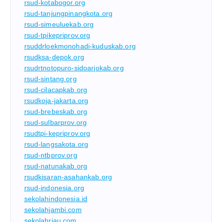
rsud-kotabogor.org
rsud-tanjungpinangkota.org
rsud-simeuluekab.org
rsud-tpikepriprov.org
rsuddrloekmonohadi-kuduskab.org
rsudksa-depok.org
rsudrtnotopuro-sidoarjokab.org
rsud-sintang.org
rsud-cilacapkab.org
rsudkoja-jakarta.org
rsud-brebeskab.org
rsud-sulbarprov.org
rsudtpi-kepriprov.org
rsud-langsakota.org
rsud-ntbprov.org
rsud-natunakab.org
rsudkisaran-asahankab.org
rsud-indonesia.org
sekolahindonesia.id
sekolahjambi.com
sekolahriau.com