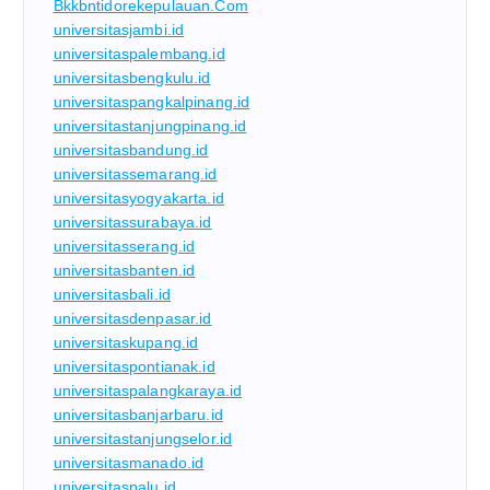
Bkkbntidorekepulauan.com
universitasjambi.id
universitaspalembang.id
universitasbengkulu.id
universitaspangkalpinang.id
universitastanjungpinang.id
universitasbandung.id
universitassemarang.id
universitasyogyakarta.id
universitassurabaya.id
universitasserang.id
universitasbanten.id
universitasbali.id
universitasdenpasar.id
universitaskupang.id
universitaspontianak.id
universitaspalangkaraya.id
universitasbanjarbaru.id
universitastanjungselor.id
universitasmanado.id
universitaspalu.id