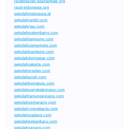
rsudkisaran-asahankab.org
rsud-indonesia.org
sekolahindonesia.id
sekolahjambi.com
sekolahriau.com
sekolahpalembang.com
sekolahlampung.com
sekolahsamarinda.com
sekolahbandung.com
sekolahdenpasar.com
sekolahjakarta.com
sekolahmedan.com
sekolahaceh.com
sekolahbengkulu.com
sekolahpangkalpinang.com
sekolahtanjungpinang.com
sekolahsemarang.com
sekolahyogyakarta.com
sekolahpadang.com
sekolahpekanbaru.com
sekolahserang.com