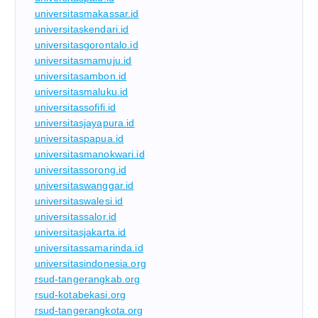
universitasmakassar.id
universitaskendari.id
universitasgorontalo.id
universitasmamuju.id
universitasambon.id
universitasmaluku.id
universitassofifi.id
universitasjayapura.id
universitaspapua.id
universitasmanokwari.id
universitassorong.id
universitaswanggar.id
universitaswalesi.id
universitassalor.id
universitasjakarta.id
universitassamarinda.id
universitasindonesia.org
rsud-tangerangkab.org
rsud-kotabekasi.org
rsud-tangerangkota.org