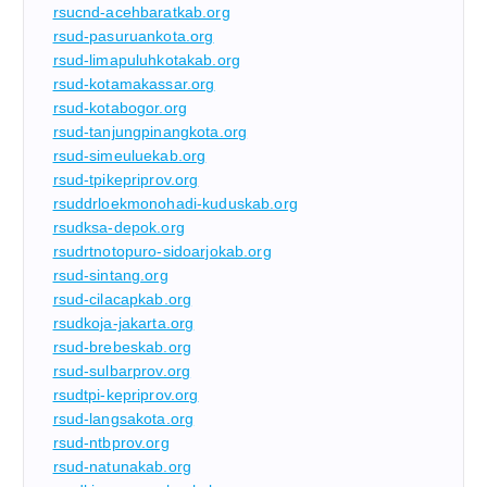
rsucnd-acehbaratkab.org
rsud-pasuruankota.org
rsud-limapuluhkotakab.org
rsud-kotamakassar.org
rsud-kotabogor.org
rsud-tanjungpinangkota.org
rsud-simeuluekab.org
rsud-tpikepriprov.org
rsuddrloekmonohadi-kuduskab.org
rsudksa-depok.org
rsudrtnotopuro-sidoarjokab.org
rsud-sintang.org
rsud-cilacapkab.org
rsudkoja-jakarta.org
rsud-brebeskab.org
rsud-sulbarprov.org
rsudtpi-kepriprov.org
rsud-langsakota.org
rsud-ntbprov.org
rsud-natunakab.org