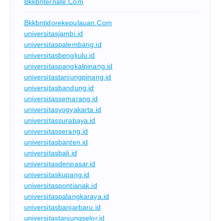
Bkkbnternate.com
Bkkbntidorekepulauan.com
universitasjambi.id
universitaspalembang.id
universitasbengkulu.id
universitaspangkalpinang.id
universitastanjungpinang.id
universitasbandung.id
universitassemarang.id
universitasyogyakarta.id
universitassurabaya.id
universitasserang.id
universitasbanten.id
universitasbali.id
universitasdenpasar.id
universitaskupang.id
universitaspontianak.id
universitaspalangkaraya.id
universitasbanjarbaru.id
universitastanjungselor.id