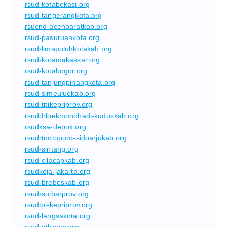
rsud-kotabekasi.org
rsud-tangerangkota.org
rsucnd-acehbaratkab.org
rsud-pasuruankota.org
rsud-limapuluhkotakab.org
rsud-kotamakassar.org
rsud-kotabogor.org
rsud-tanjungpinangkota.org
rsud-simeuluekab.org
rsud-tpikepriprov.org
rsuddrloekmonohadi-kuduskab.org
rsudksa-depok.org
rsudrtnotopuro-sidoarjokab.org
rsud-sintang.org
rsud-cilacapkab.org
rsudkoja-jakarta.org
rsud-brebeskab.org
rsud-sulbarprov.org
rsudtpi-kepriprov.org
rsud-langsakota.org
rsud-ntbprov.org