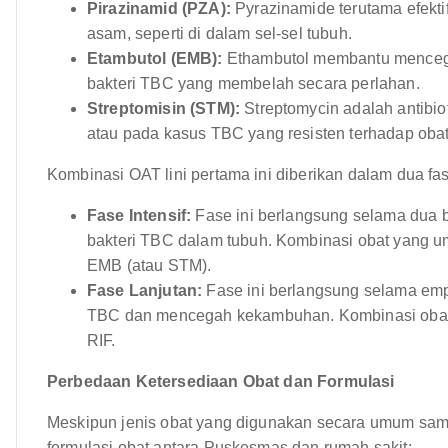
Pirazinamid (PZA):
Pyrazinamide terutama efekt
asam, seperti di dalam sel-sel tubuh.
Etambutol (EMB):
Ethambutol membantu mencegah 
bakteri TBC yang membelah secara perlahan.
Streptomisin (STM):
Streptomycin adalah antibio
atau pada kasus TBC yang resisten terhadap obat 
Kombinasi OAT lini pertama ini diberikan dalam dua fa
Fase Intensif:
Fase ini berlangsung selama dua 
bakteri TBC dalam tubuh. Kombinasi obat yang u
EMB (atau STM).
Fase Lanjutan:
Fase ini berlangsung selama emp
TBC dan mencegah kekambuhan. Kombinasi obat 
RIF.
Perbedaan Ketersediaan Obat dan Formulasi
Meskipun jenis obat yang digunakan secara umum sam
formulasi obat antara Puskesmas dan rumah sakit: