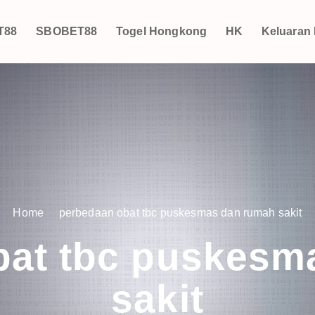
T88
SBOBET88
Togel Hongkong
HK
Keluaran
Home
perbedaan obat tbc puskesmas dan rumah sakit
bat tbc puskesm
sakit