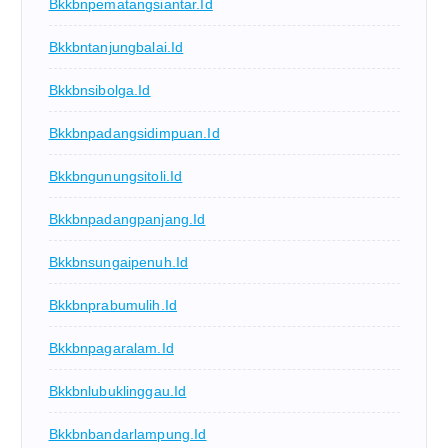
Bkkbnpematangsiantar.id
Bkkbntanjungbalai.id
Bkkbnsibolga.id
Bkkbnpadangsidimpuan.id
Bkkbngunungsitoli.id
Bkkbnpadangpanjang.id
Bkkbnsungaipenuh.id
Bkkbnprabumulih.id
Bkkbnpagaralam.id
Bkkbnlubuklinggau.id
Bkkbnbandarlampung.id