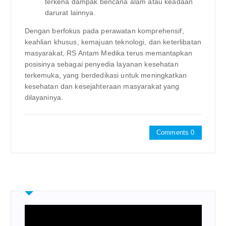
terkena dampak bencana alam atau keadaan
darurat lainnya.
Dengan berfokus pada perawatan komprehensif,
keahlian khusus, kemajuan teknologi, dan keterlibatan
masyarakat, RS Antam Medika terus memantapkan
posisinya sebagai penyedia layanan kesehatan
terkemuka, yang berdedikasi untuk meningkatkan
kesehatan dan kesejahteraan masyarakat yang
dilayaninya.
Comments 0