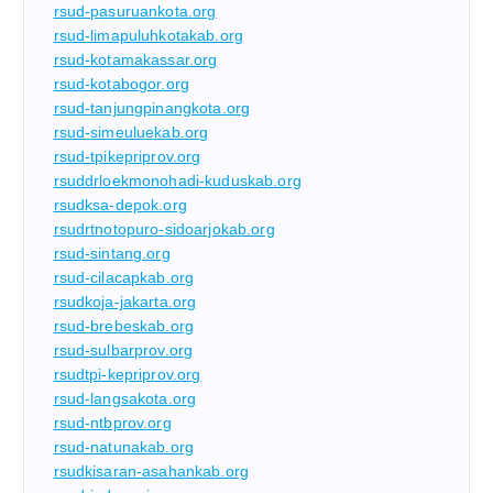
rsud-pasuruankota.org
rsud-limapuluhkotakab.org
rsud-kotamakassar.org
rsud-kotabogor.org
rsud-tanjungpinangkota.org
rsud-simeuluekab.org
rsud-tpikepriprov.org
rsuddrloekmonohadi-kuduskab.org
rsudksa-depok.org
rsudrtnotopuro-sidoarjokab.org
rsud-sintang.org
rsud-cilacapkab.org
rsudkoja-jakarta.org
rsud-brebeskab.org
rsud-sulbarprov.org
rsudtpi-kepriprov.org
rsud-langsakota.org
rsud-ntbprov.org
rsud-natunakab.org
rsudkisaran-asahankab.org