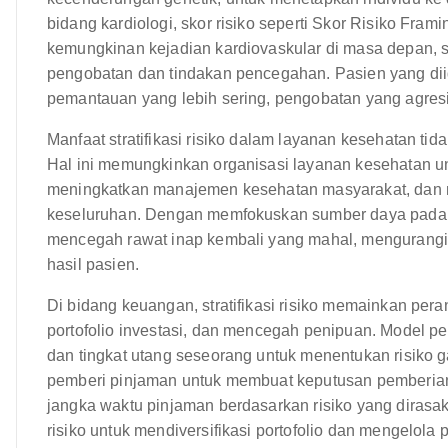
bidang kardiologi, skor risiko seperti Skor Risiko F
kemungkinan kejadian kardiovaskular di masa depan,
pengobatan dan tindakan pencegahan. Pasien yang diid
pemantauan yang lebih sering, pengobatan yang agresif
Manfaat stratifikasi risiko dalam layanan kesehatan t
Hal ini memungkinkan organisasi layanan kesehatan u
meningkatkan manajemen kesehatan masyarakat, dan 
keseluruhan. Dengan memfokuskan sumber daya pada ind
mencegah rawat inap kembali yang mahal, mengurangi
hasil pasien.
Di bidang keuangan, stratifikasi risiko memainkan pera
portofolio investasi, dan mencegah penipuan. Model pen
dan tingkat utang seseorang untuk menentukan risiko g
pemberi pinjaman untuk membuat keputusan pemberian
jangka waktu pinjaman berdasarkan risiko yang dirasak
risiko untuk mendiversifikasi portofolio dan mengelola 