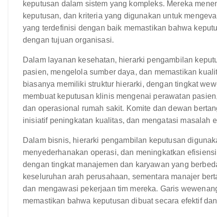
keputusan dalam sistem yang kompleks. Mereka menen
keputusan, dan kriteria yang digunakan untuk mengeval
yang terdefinisi dengan baik memastikan bahwa keputus
dengan tujuan organisasi.
Dalam layanan kesehatan, hierarki pengambilan keput
pasien, mengelola sumber daya, dan memastikan kuali
biasanya memiliki struktur hierarki, dengan tingkat 
membuat keputusan klinis mengenai perawatan pasien
dan operasional rumah sakit. Komite dan dewan bert
inisiatif peningkatan kualitas, dan mengatasi masalah e
Dalam bisnis, hierarki pengambilan keputusan digun
menyederhanakan operasi, dan meningkatkan efisiensi. 
dengan tingkat manajemen dan karyawan yang berbeda
keseluruhan arah perusahaan, sementara manajer ber
dan mengawasi pekerjaan tim mereka. Garis wewenang 
memastikan bahwa keputusan dibuat secara efektif dan