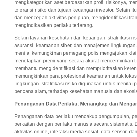
mengkategorikan aset berdasarkan profil risikonya, m
toleransi risiko dan tujuan keuangan investor. Selain itu
dan mencegah aktivitas penipuan, mengidentifikasi tr
mengindikasikan perilaku terlarang.
Selain layanan kesehatan dan keuangan, stratifikasi ris
asuransi, keamanan siber, dan manajemen lingkungan. D
menilai kemungkinan pemegang polis mengajukan kla
menetapkan premi yang secara akurat mencerminkan tingk
membantu mengidentifikasi dan memprioritaskan keren
memungkinkan para profesional keamanan untuk fokus 
lingkungan, stratifikasi risiko digunakan untuk menilai
bencana alam, terhadap kesehatan manusia dan ekosi
Penanganan Data Perilaku: Menangkap dan Mengan
Penanganan data perilaku mencakup pengumpulan, pen
berkaitan dengan perilaku manusia secara sistematis. D
aktivitas online, interaksi media sosial, data sensor, 