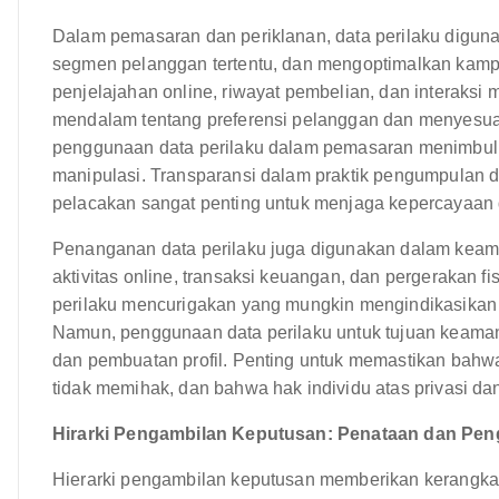
Dalam pemasaran dan periklanan, data perilaku digun
segmen pelanggan tertentu, dan mengoptimalkan kamp
penjelajahan online, riwayat pembelian, dan interak
mendalam tentang preferensi pelanggan dan menyesua
penggunaan data perilaku dalam pemasaran menimbulk
manipulasi. Transparansi dalam praktik pengumpulan 
pelacakan sangat penting untuk menjaga kepercayaa
Penanganan data perilaku juga digunakan dalam keam
aktivitas online, transaksi keuangan, dan pergerakan f
perilaku mencurigakan yang mungkin mengindikasikan pe
Namun, penggunaan data perilaku untuk tujuan keam
dan pembuatan profil. Penting untuk memastikan bahwa
tidak memihak, dan bahwa hak individu atas privasi da
Hirarki Pengambilan Keputusan: Penataan dan Peng
Hierarki pengambilan keputusan memberikan kerangka 