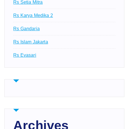
Rs Setia Mitra
Rs Karya Medika 2
Rs Gandaria
Rs Islam Jakarta
Rs Evasari
Archives