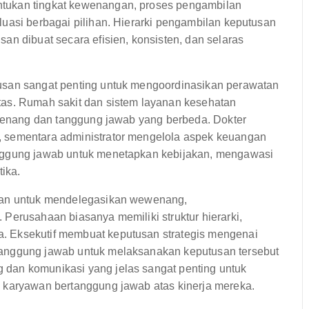
tukan tingkat kewenangan, proses pengambilan
uasi berbagai pilihan. Hierarki pengambilan keputusan
an dibuat secara efisien, konsisten, dan selaras
usan sangat penting untuk mengoordinasikan perawatan
tas. Rumah sakit dan sistem layanan kesehatan
wewenang dan tanggung jawab yang berbeda. Dokter
, sementara administrator mengelola aspek keuangan
anggung jawab untuk menetapkan kebijakan, mengawasi
tika.
akan untuk mendelegasikan wewenang,
Perusahaan biasanya memiliki struktur hierarki,
. Eksekutif membuat keputusan strategis mengenai
tanggung jawab untuk melaksanakan keputusan tersebut
dan komunikasi yang jelas sangat penting untuk
 karyawan bertanggung jawab atas kinerja mereka.