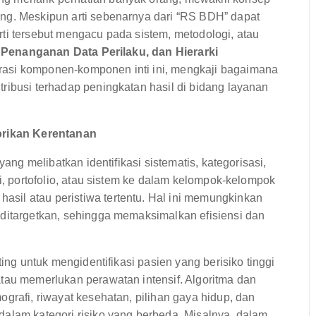
ng. Meskipun arti sebenarnya dari “RS BDH” dapat
ti tersebut mengacu pada sistem, metodologi, atau
o, Penanganan Data Perilaku, dan Hierarki
orasi komponen-komponen inti ini, mengkaji bagaimana
ribusi terhadap peningkatan hasil di bidang layanan
gorikan Kerentanan
yang melibatkan identifikasi sistematis, kategorisasi,
si, portofolio, atau sistem ke dalam kelompok-kelompok
sil atau peristiwa tertentu. Hal ini memungkinkan
 ditargetkan, sehingga memaksimalkan efisiensi dan
ting untuk mengidentifikasi pasien yang berisiko tinggi
atau memerlukan perawatan intensif. Algoritma dan
grafi, riwayat kesehatan, pilihan gaya hidup, dan
dalam kategori risiko yang berbeda. Misalnya, dalam