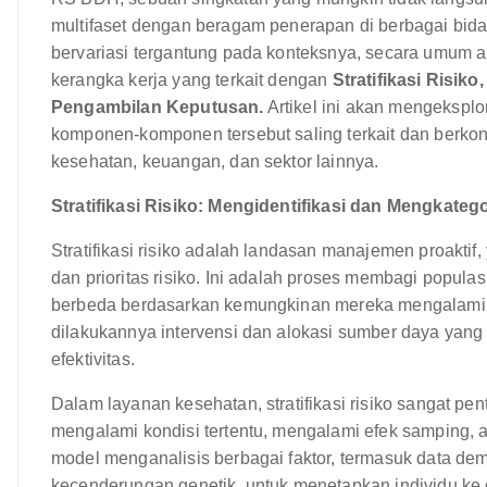
multifaset dengan beragam penerapan di berbagai bida
bervariasi tergantung pada konteksnya, secara umum ar
kerangka kerja yang terkait dengan
Stratifikasi Risik
Pengambilan Keputusan.
Artikel ini akan mengekspl
komponen-komponen tersebut saling terkait dan berkont
kesehatan, keuangan, dan sektor lainnya.
Stratifikasi Risiko: Mengidentifikasi dan Mengkate
Stratifikasi risiko adalah landasan manajemen proaktif, 
dan prioritas risiko. Ini adalah proses membagi popula
berbeda berdasarkan kemungkinan mereka mengalami ha
dilakukannya intervensi dan alokasi sumber daya yang
efektivitas.
Dalam layanan kesehatan, stratifikasi risiko sangat pen
mengalami kondisi tertentu, mengalami efek samping, 
model menganalisis berbagai faktor, termasuk data demo
kecenderungan genetik, untuk menetapkan individu ke 