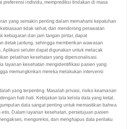
 preferensi individu, memprediksi tindakan di masa
peran yang semakin penting dalam memahami kepatuhan
i kebiasaan tidak sehat, dan mendorong perawatan
k kebugaran dan jam tangan pintar, dapat
, dan detak jantung, sehingga memberikan wawasan
. Aplikasi seluler dapat digunakan untuk melacak
an pelatihan kesehatan yang dipersonalisasi.
ia layanan kesehatan mengidentifikasi pasien yang
ngga memungkinkan mereka melakukan intervensi
alah yang terpenting. Masalah privasi, risiko keamanan
dengan hati-hati. Kebijakan tata kelola data yang ketat,
engumpulan data sangat penting untuk memastikan bahwa
 etis. Dalam layanan kesehatan, persetujuan pasien
k mengakses, mengoreksi, dan menghapus data perilaku