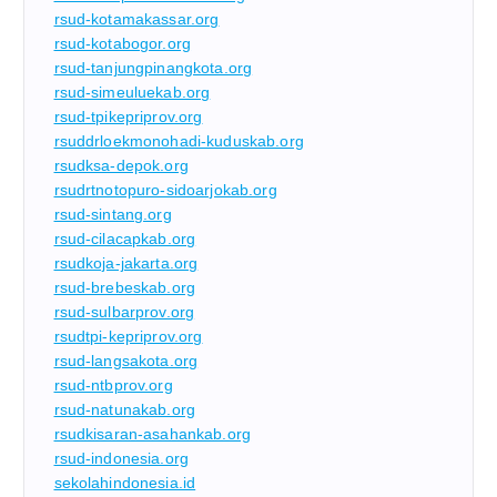
rsud-kotamakassar.org
rsud-kotabogor.org
rsud-tanjungpinangkota.org
rsud-simeuluekab.org
rsud-tpikepriprov.org
rsuddrloekmonohadi-kuduskab.org
rsudksa-depok.org
rsudrtnotopuro-sidoarjokab.org
rsud-sintang.org
rsud-cilacapkab.org
rsudkoja-jakarta.org
rsud-brebeskab.org
rsud-sulbarprov.org
rsudtpi-kepriprov.org
rsud-langsakota.org
rsud-ntbprov.org
rsud-natunakab.org
rsudkisaran-asahankab.org
rsud-indonesia.org
sekolahindonesia.id