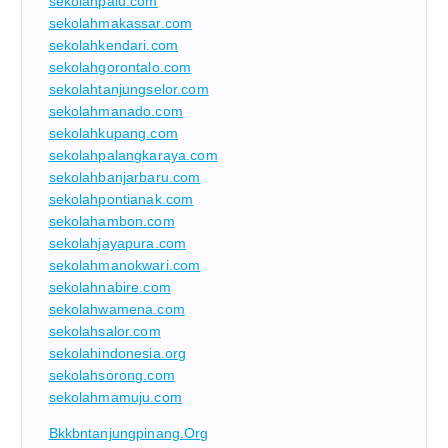
sekolahpalu.com
sekolahmakassar.com
sekolahkendari.com
sekolahgorontalo.com
sekolahtanjungselor.com
sekolahmanado.com
sekolahkupang.com
sekolahpalangkaraya.com
sekolahbanjarbaru.com
sekolahpontianak.com
sekolahambon.com
sekolahjayapura.com
sekolahmanokwari.com
sekolahnabire.com
sekolahwamena.com
sekolahsalor.com
sekolahindonesia.org
sekolahsorong.com
sekolahmamuju.com
Bkkbntanjungpinang.org