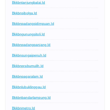
Bkkbntanjungbalai.id
Bkkbnsibolga.id
Bkkbnpadangsidimpuan.id
Bkkbngunungsitoli.id
Bkkbnpadangpanjang.id
Bkkbnsungaipenuh.id
Bkkbnprabumulih.id
Bkkbnpagaralam.id
Bkkbnlubuklinggau.id
Bkkbnbandarlampung.id
Bkkbnmetro.id