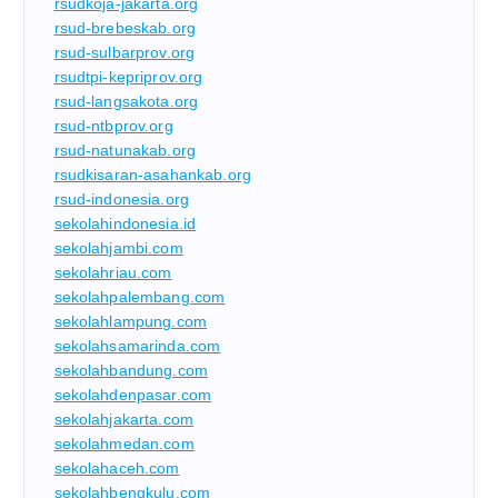
rsudkoja-jakarta.org
rsud-brebeskab.org
rsud-sulbarprov.org
rsudtpi-kepriprov.org
rsud-langsakota.org
rsud-ntbprov.org
rsud-natunakab.org
rsudkisaran-asahankab.org
rsud-indonesia.org
sekolahindonesia.id
sekolahjambi.com
sekolahriau.com
sekolahpalembang.com
sekolahlampung.com
sekolahsamarinda.com
sekolahbandung.com
sekolahdenpasar.com
sekolahjakarta.com
sekolahmedan.com
sekolahaceh.com
sekolahbengkulu.com