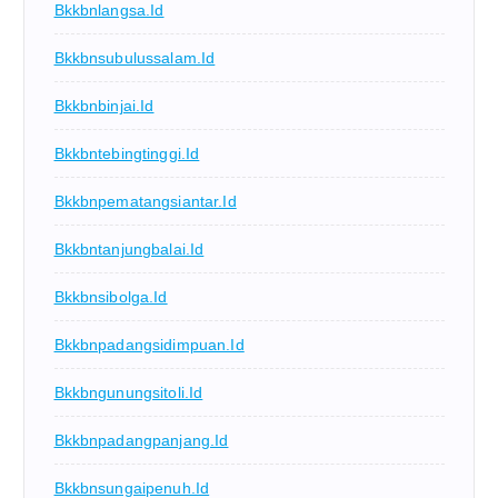
Bkkbnlangsa.id
Bkkbnsubulussalam.id
Bkkbnbinjai.id
Bkkbntebingtinggi.id
Bkkbnpematangsiantar.id
Bkkbntanjungbalai.id
Bkkbnsibolga.id
Bkkbnpadangsidimpuan.id
Bkkbngunungsitoli.id
Bkkbnpadangpanjang.id
Bkkbnsungaipenuh.id