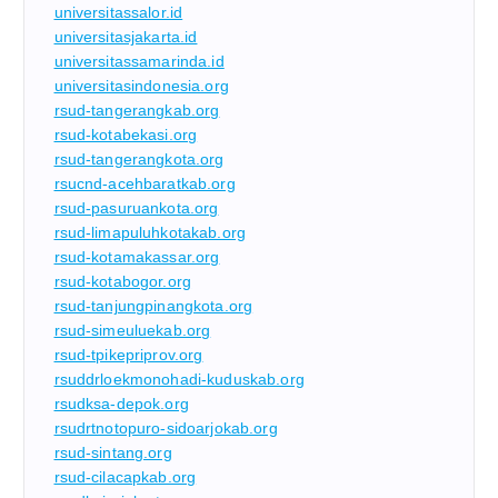
universitassalor.id
universitasjakarta.id
universitassamarinda.id
universitasindonesia.org
rsud-tangerangkab.org
rsud-kotabekasi.org
rsud-tangerangkota.org
rsucnd-acehbaratkab.org
rsud-pasuruankota.org
rsud-limapuluhkotakab.org
rsud-kotamakassar.org
rsud-kotabogor.org
rsud-tanjungpinangkota.org
rsud-simeuluekab.org
rsud-tpikepriprov.org
rsuddrloekmonohadi-kuduskab.org
rsudksa-depok.org
rsudrtnotopuro-sidoarjokab.org
rsud-sintang.org
rsud-cilacapkab.org