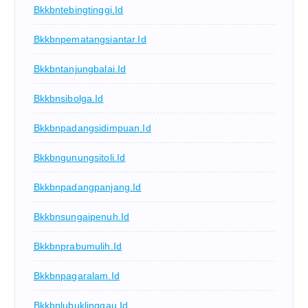
Bkkbntebingtinggi.id
Bkkbnpematangsiantar.id
Bkkbntanjungbalai.id
Bkkbnsibolga.id
Bkkbnpadangsidimpuan.id
Bkkbngunungsitoli.id
Bkkbnpadangpanjang.id
Bkkbnsungaipenuh.id
Bkkbnprabumulih.id
Bkkbnpagaralam.id
Bkkbnlubuklinggau.id