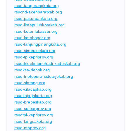
rsud-tangerangkota.org
rsucnd-acehbaratkab.org
rsud-pasuruankota.org
rsud-limapuluhkotakab.org
rsud-kotamakassar.org
rsud-kotabogor.org
rsud-tanjungpinangkota.org
rsud-simeuluekab.org
rsud-tpikepriprov.org
rsuddrloekmonohadi-kuduskab.org
rsudksa-depok.org
rsudrtnotopuro-sidoarjokab.org
rsud-sintang.org
rsud-cilacapkab.org
rsudkoja-jakarta.org
rsud-brebeskab.org
rsud-sulbarprov.org
rsudtpi-kepriprov.org
rsud-langsakota.org
rsud-ntbprov.org