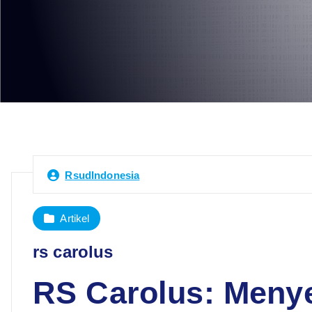
RsudIndonesia
Artikel
rs carolus
RS Carolus: Meny