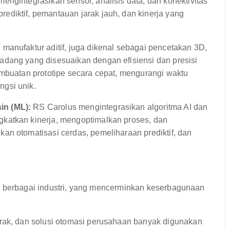
ngintegrasikan sensor, analisis data, dan konektivitas
diktif, pemantauan jarak jauh, dan kinerja yang
anufaktur aditif, juga dikenal sebagai pencetakan 3D,
adang yang disesuaikan dengan efisiensi dan presisi
embuatan prototipe secara cepat, mengurangi waktu
gsi unik.
in (ML):
RS Carolus mengintegrasikan algoritma AI dan
katkan kinerja, mengoptimalkan proses, dan
an otomatisasi cerdas, pemeliharaan prediktif, dan
i berbagai industri, yang mencerminkan keserbagunaan
erak, dan solusi otomasi perusahaan banyak digunakan