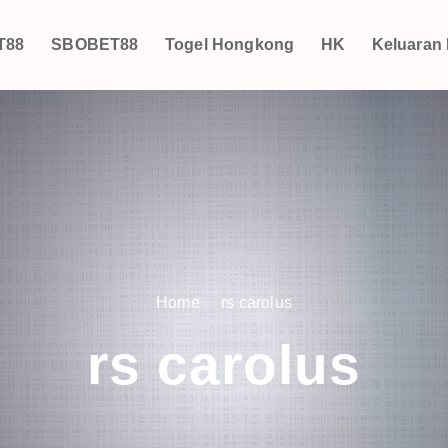
T88
SBOBET88
Togel Hongkong
HK
Keluaran
Home
rs carolus
rs carolus