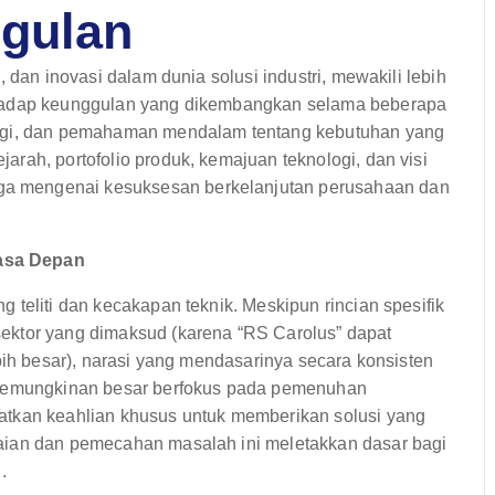
ggulan
 dan inovasi dalam dunia solusi industri, mewakili lebih
rhadap keunggulan yang dikembangkan selama beberapa
logi, dan pemahaman mendalam tentang kebutuhan yang
rah, portofolio produk, kemajuan teknologi, dan visi
a mengenai kesuksesan berkelanjutan perusahaan dan
asa Depan
 teliti dan kecakapan teknik. Meskipun rincian spesifik
ektor yang dimaksud (karena “RS Carolus” dapat
bih besar), narasi yang mendasarinya secara konsisten
l kemungkinan besar berfokus pada pemenuhan
atkan keahlian khusus untuk memberikan solusi yang
aian dan pemecahan masalah ini meletakkan dasar bagi
.