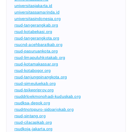
universitasjakarta.id
universitassamarinda.id
universitasindonesia.org
rsud-tangerangkab.org
rsud-kotabekasi.org
rsud-tangerangkota.org
rsucnd-acehbaratkab.org
rsud-pasuruankota.org
rsud-limapuluhkotakab.org
rsud-kotamakassar.org
rsud-kotabogor.org
rsud-tanjungpinangkota.org
rsud-simeuluekab.org
rsud-tpikepriprov.org
rsuddrloekmonohadi-kuduskab.org
rsudksa-depok.org
rsudrtnotopuro-sidoarjokab.org
rsud-sintang.org
rsud-cilacapkab.org
rsudkoja-jakarta.org