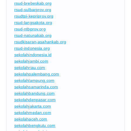
rsud-brebeskab.org
rsud-sulbarprov.org
rsudtpi-kepriprov.org
rsud-langsakota.org
rsud-ntbprov.org
rsud-natunakab.org
rsudkisaran-asahankab.org
rsud-indonesia.org
sekolahindonesia.id
sekolahjambi.com
sekolahriau.com
sekolahpalembang.com
sekolahlampung.com
sekolahsamarinda.com
sekolahbandung.com
sekolahdenpasar.com
sekolahjakarta.com
sekolahmedan.com
sekolahaceh.com
sekolahbengkulu.com