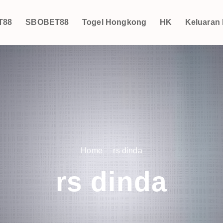
T88
SBOBET88
Togel Hongkong
HK
Keluaran
Home
rs dinda
rs dinda