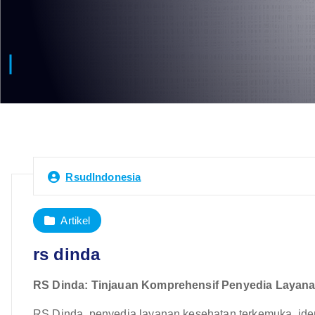
RsudIndonesia
Artikel
rs dinda
RS Dinda: Tinjauan Komprehensif Penyedia Layan
RS Dinda, penyedia layanan kesehatan terkemuka, ide