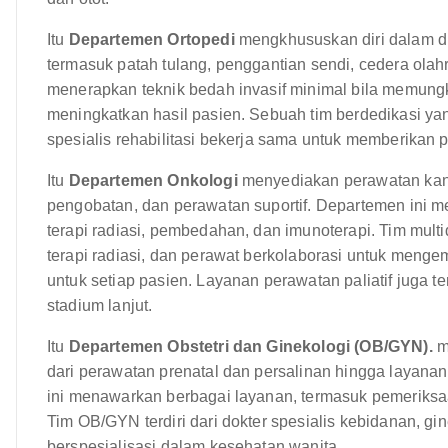
Itu
Departemen Ortopedi
mengkhususkan diri dalam di
termasuk patah tulang, penggantian sendi, cedera ola
menerapkan teknik bedah invasif minimal bila memun
meningkatkan hasil pasien. Sebuah tim berdedikasi yang t
spesialis rehabilitasi bekerja sama untuk memberikan
Itu
Departemen Onkologi
menyediakan perawatan kank
pengobatan, dan perawatan suportif. Departemen ini 
terapi radiasi, pembedahan, dan imunoterapi. Tim multidis
terapi radiasi, dan perawat berkolaborasi untuk meng
untuk setiap pasien. Layanan perawatan paliatif juga t
stadium lanjut.
Itu
Departemen Obstetri dan Ginekologi (OB/GYN).
m
dari perawatan prenatal dan persalinan hingga laya
ini menawarkan berbagai layanan, termasuk pemeriksaan
Tim OB/GYN terdiri dari dokter spesialis kebidanan, g
berspesialisasi dalam kesehatan wanita.