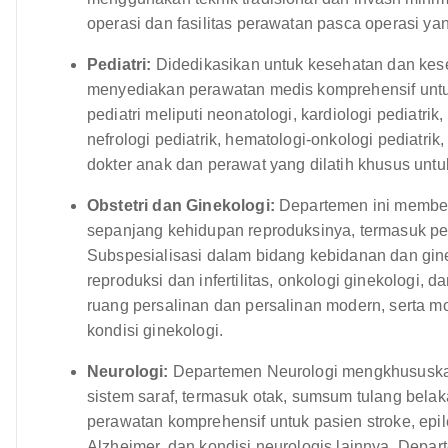
operasi dan fasilitas perawatan pasca operasi ya
Pediatri:
Didedikasikan untuk kesehatan dan kes
menyediakan perawatan medis komprehensif untuk
pediatri meliputi neonatologi, kardiologi pediatrik,
nefrologi pediatrik, hematologi-onkologi pediatrik
dokter anak dan perawat yang dilatih khusus unt
Obstetri dan Ginekologi:
Departemen ini member
sepanjang kehidupan reproduksinya, termasuk per
Subspesialisasi dalam bidang kebidanan dan ginek
reproduksi dan infertilitas, onkologi ginekologi,
ruang persalinan dan persalinan modern, serta m
kondisi ginekologi.
Neurologi:
Departemen Neurologi mengkhususkan
sistem saraf, termasuk otak, sumsum tulang belak
perawatan komprehensif untuk pasien stroke, epile
Alzheimer, dan kondisi neurologis lainnya. Depa