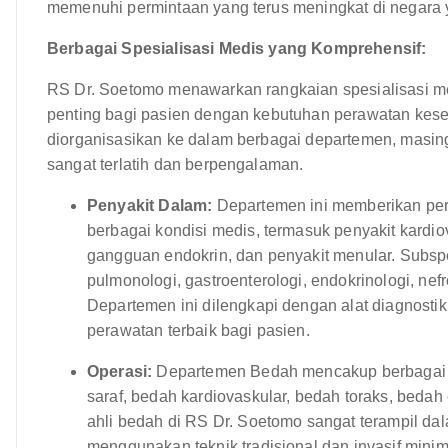
memenuhi permintaan yang terus meningkat di negara
Berbagai Spesialisasi Medis yang Komprehensif:
RS Dr. Soetomo menawarkan rangkaian spesialisasi m
penting bagi pasien dengan kebutuhan perawatan kese
diorganisasikan ke dalam berbagai departemen, masing
sangat terlatih dan berpengalaman.
Penyakit Dalam:
Departemen ini memberikan pe
berbagai kondisi medis, termasuk penyakit kardi
gangguan endokrin, dan penyakit menular. Subspes
pulmonologi, gastroenterologi, endokrinologi, nef
Departemen ini dilengkapi dengan alat diagnost
perawatan terbaik bagi pasien.
Operasi:
Departemen Bedah mencakup berbagai s
saraf, bedah kardiovaskular, bedah toraks, bedah 
ahli bedah di RS Dr. Soetomo sangat terampil d
menggunakan teknik tradisional dan invasif mini