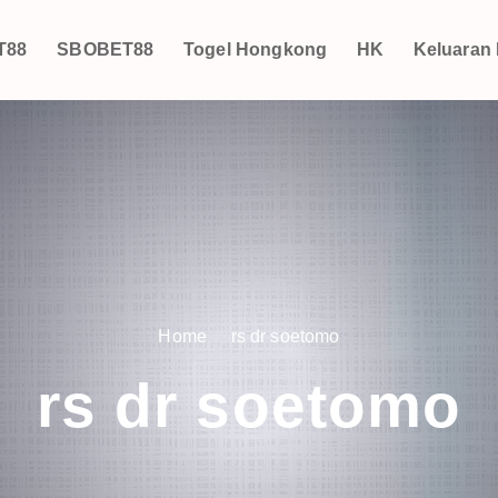
T88
SBOBET88
Togel Hongkong
HK
Keluaran
Home
rs dr soetomo
rs dr soetomo