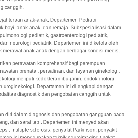
ng canggih.
ejahteraan anak-anak, Departemen Pediatri
 bayi, anak-anak, dan remaja. Subspesialisasi dalam
 pulmonologi pediatrik, gastroenterologi pediatrik,
, dan neurologi pediatrik. Departemen ini dikelola oleh
uk merawat anak-anak dengan berbagai kondisi medis.
ikan perawatan komprehensif bagi perempuan
awatan prenatal, persalinan, dan layanan ginekologi.
ologi meliputi kedokteran ibu-janin, endokrinologi
 dan uroginekologi. Departemen ini dilengkapi dengan
odalitas diagnostik dan pengobatan canggih untuk
 diri dalam diagnosis dan pengobatan gangguan pada
ang, dan saraf tepi. Departemen ini menyediakan
psi, multiple sclerosis, penyakit Parkinson, penyakit
rtemen ini menggunakan teknik neuroimaging tingkat