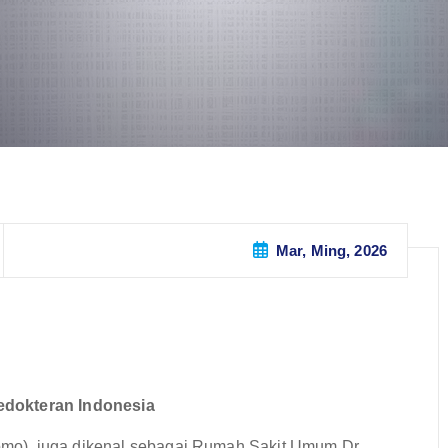
Mar, Ming, 2026
edokteran Indonesia
mo), juga dikenal sebagai Rumah Sakit Umum Dr.