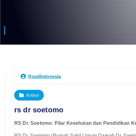
RsudIndonesia
Artikel
rs dr soetomo
RS Dr. Soetomo: Pilar Kesehatan dan Pendidikan K
RS Dr. Soetomo (Rumah Sakit Umum Daerah Dr. Soeto