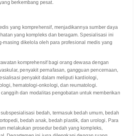
 yang berkembang pesat.
edis yang komprehensif, menjadikannya sumber daya
hatan yang kompleks dan beragam. Spesialisasi ini
-masing dikelola oleh para profesional medis yang
rawatan komprehensif bagi orang dewasa dengan
ovaskular, penyakit pernafasan, gangguan pencernaan,
ialisasi penyakit dalam meliputi kardiologi,
rologi, hematologi-onkologi, dan reumatologi.
ik canggih dan modalitas pengobatan untuk memberikan
ubspesialisasi bedah, termasuk bedah umum, bedah
ortopedi, bedah anak, bedah plastik, dan urologi. Para
alam melakukan prosedur bedah yang kompleks,
mal. Departemen ini juga dilengkapi dengan ruang