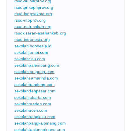
rsud-sulbarprov.org
rsudtpi-kepriprov.org
rsud-langsakota.org
rsud-ntbprov.org
rsud-natunakab.org
rsudkisaran-asahankab.org
rsud-indonesia.org
sekolahindonesia.id
sekolahjambi.com
sekolahriau.com
sekolahpalembang.com
sekolahlampung.com
sekolahsamarinda.com
sekolahbandung.com
sekolahdenpasar.com
sekolahjakarta.com
sekolahmedan.com
sekolahaceh.com
sekolahbengkulu.com
sekolahpangkalpinang.com
sekolahtanjungpinang.com