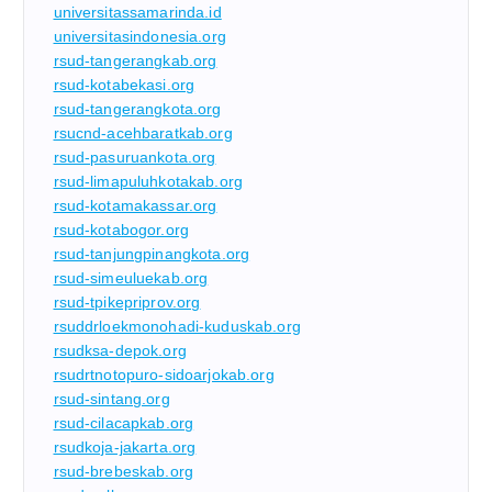
universitassamarinda.id
universitasindonesia.org
rsud-tangerangkab.org
rsud-kotabekasi.org
rsud-tangerangkota.org
rsucnd-acehbaratkab.org
rsud-pasuruankota.org
rsud-limapuluhkotakab.org
rsud-kotamakassar.org
rsud-kotabogor.org
rsud-tanjungpinangkota.org
rsud-simeuluekab.org
rsud-tpikepriprov.org
rsuddrloekmonohadi-kuduskab.org
rsudksa-depok.org
rsudrtnotopuro-sidoarjokab.org
rsud-sintang.org
rsud-cilacapkab.org
rsudkoja-jakarta.org
rsud-brebeskab.org