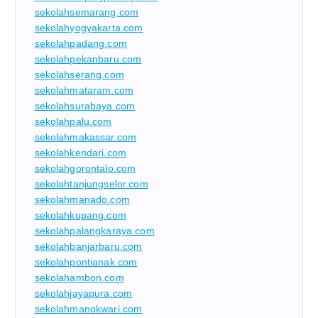
sekolahsemarang.com
sekolahyogyakarta.com
sekolahpadang.com
sekolahpekanbaru.com
sekolahserang.com
sekolahmataram.com
sekolahsurabaya.com
sekolahpalu.com
sekolahmakassar.com
sekolahkendari.com
sekolahgorontalo.com
sekolahtanjungselor.com
sekolahmanado.com
sekolahkupang.com
sekolahpalangkaraya.com
sekolahbanjarbaru.com
sekolahpontianak.com
sekolahambon.com
sekolahjayapura.com
sekolahmanokwari.com