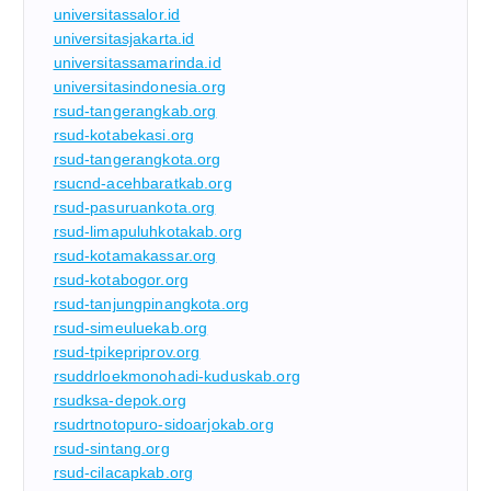
universitassalor.id
universitasjakarta.id
universitassamarinda.id
universitasindonesia.org
rsud-tangerangkab.org
rsud-kotabekasi.org
rsud-tangerangkota.org
rsucnd-acehbaratkab.org
rsud-pasuruankota.org
rsud-limapuluhkotakab.org
rsud-kotamakassar.org
rsud-kotabogor.org
rsud-tanjungpinangkota.org
rsud-simeuluekab.org
rsud-tpikepriprov.org
rsuddrloekmonohadi-kuduskab.org
rsudksa-depok.org
rsudrtnotopuro-sidoarjokab.org
rsud-sintang.org
rsud-cilacapkab.org