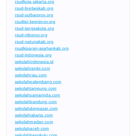
rsudkoja-jakarta.org
rsud-brebeskab.org
rsud-sulbarprov.org
rsudtpi-kepriprov.org
rsud-langsakota.org
rsud-ntbprov.org
rsud-natunakab.org
rsudkisaran-asahankab.org
rsud-indonesia.org
sekolahindonesia.id
sekolahjambi.com
sekolahriau.com
sekolahpalembang.com
sekolahlampung.com
sekolahsamarinda.com
sekolahbandung.com
sekolahdenpasar.com
sekolahjakarta.com
sekolahmedan.com
sekolahaceh.com
sekolahbengkulu.com