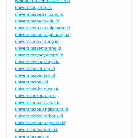
Bkkbntidorekepulauan.com
universitasjambi.id
universitaspalembang.id
universitasbengkulu.id
universitaspangkalpinang.id
universitastanjungpinang.id
universitasbandung.id
universitassemarang.id
universitasyogyakarta.id
universitassurabaya.id
universitasserang.id
universitasbanten.id
universitasbali.id
universitasdenpasar.id
universitaskupang.id
universitaspontianak.id
universitaspalangkaraya.id
universitasbanjarbaru.id
universitastanjungselor.id
universitasmanado.id
universitaspalu.id