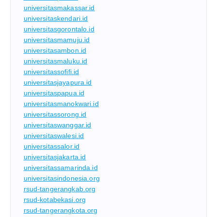
universitasmakassar.id
universitaskendari.id
universitasgorontalo.id
universitasmamuju.id
universitasambon.id
universitasmaluku.id
universitassofifi.id
universitasjayapura.id
universitaspapua.id
universitasmanokwari.id
universitassorong.id
universitaswanggar.id
universitaswalesi.id
universitassalor.id
universitasjakarta.id
universitassamarinda.id
universitasindonesia.org
rsud-tangerangkab.org
rsud-kotabekasi.org
rsud-tangerangkota.org