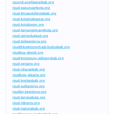
rsucnd-acehbaratkab.org
rsud-pasuruankota.org
rsud-limapuluhkotakab.org
rsud-kotamakassar.org
rsud-kotabogor.org
rsud-tanjungpinangkota.org
rsud-simeuluekab.org
rsud-tpikepriprov.org
rsuddrloekmonohadi-kuduskab.org
rsudksa-depok.org
rsudrtnotopuro-sidoarjokab.org
rsud-sintang.org
rsud-cilacapkab.org
rsudkoja-jakarta.org
rsud-brebeskab.org
rsud-sulbarprov.org
rsudtpi-kepriprov.org
rsud-langsakota.org
rsud-ntbprov.org
rsud-natunakab.org
rsudkisaran-asahankab.org