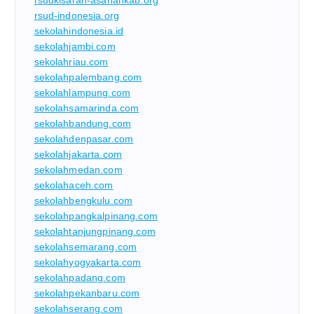
rsud-indonesia.org
sekolahindonesia.id
sekolahjambi.com
sekolahriau.com
sekolahpalembang.com
sekolahlampung.com
sekolahsamarinda.com
sekolahbandung.com
sekolahdenpasar.com
sekolahjakarta.com
sekolahmedan.com
sekolahaceh.com
sekolahbengkulu.com
sekolahpangkalpinang.com
sekolahtanjungpinang.com
sekolahsemarang.com
sekolahyogyakarta.com
sekolahpadang.com
sekolahpekanbaru.com
sekolahserang.com