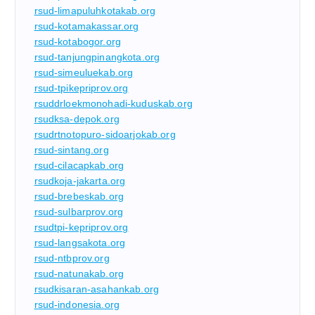
rsud-limapuluhkotakab.org
rsud-kotamakassar.org
rsud-kotabogor.org
rsud-tanjungpinangkota.org
rsud-simeuluekab.org
rsud-tpikepriprov.org
rsuddrloekmonohadi-kuduskab.org
rsudksa-depok.org
rsudrtnotopuro-sidoarjokab.org
rsud-sintang.org
rsud-cilacapkab.org
rsudkoja-jakarta.org
rsud-brebeskab.org
rsud-sulbarprov.org
rsudtpi-kepriprov.org
rsud-langsakota.org
rsud-ntbprov.org
rsud-natunakab.org
rsudkisaran-asahankab.org
rsud-indonesia.org