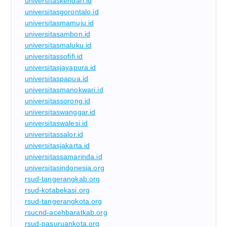
universitaskendari.id
universitasgorontalo.id
universitasmamuju.id
universitasambon.id
universitasmaluku.id
universitassofifi.id
universitasjayapura.id
universitaspapua.id
universitasmanokwari.id
universitassorong.id
universitaswanggar.id
universitaswalesi.id
universitassalor.id
universitasjakarta.id
universitassamarinda.id
universitasindonesia.org
rsud-tangerangkab.org
rsud-kotabekasi.org
rsud-tangerangkota.org
rsucnd-acehbaratkab.org
rsud-pasuruankota.org