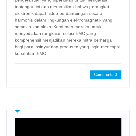
pengetahuan yang diperlukan untuk mengatasi
tantangan ini dan memastikan bahwa perangkat
elektronik dapat hidup berdampingan secara
harmonis dalam lingkungan elektromagnetik yang
semakin kompleks. Komitmen mereka untuk
menyediakan rangkaian solusi EMC yang
komprehensif menjadikan mereka mitra berharga
bagi para insinyur dan produsen yang ingin mencapai
kepatuhan EMC.
Comments 0