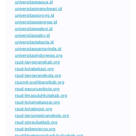
universitaspapua.id
universitasmanokwari.id
universitassorong.id
universitaswanggar.id
universitaswalesi.id
universitassalor.id
universitasjakarta.id
universitassamarinda.id
universitasindonesia.org
rsud-tangerangkab.org
rsud-kotabekasi.org
rsud-tangerangkota.org
rsucnd-acehbaratkab.org
rsud-pasuruankota.org
rsud-limapuluhkotakab.org
rsud-kotamakassar.org
rsud-kotabogor.org
rsud-tanjungpinangkota.org
rsud-simeuluekab.org
rsud-tpikepriprov.org
rsuddrloekmonohadi-kuduskab.org