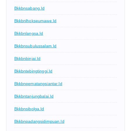
Bkkbnsabang.id
Bkkbnlhokseumawe.id
Bkkbnlangsa.id
Bkkbnsubulussalam.id
Bkkbnbinjai.id
Bkkbntebingtinggi.id
Bkkbnpematangsiantar.id
Bkkbntanjungbalai.id
Bkkbnsibolga.id
Bkkbnpadangsidimpuan.id