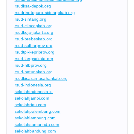
rsudksa-depok.org
rsudrtnotopuro-sidoarjokab.org
rsud-sintang.org
rsud-cilacapkab.org
rsudkoja-jakarta.org
rsud-brebeskab.org
rsud-sulbarprov.org
rsudtpi-kepriprov.org
rsud-langsakota.org
rsud-ntbprov.org
rsud-natunakab.org
rsudkisaran-asahankab.org
rsud-indonesia.org
sekolahindonesia.id
sekolahjambi.com
sekolahriau.com
sekolahpalembang.com
sekolahlampung.com
sekolahsamarinda.com
sekolahbandung.com