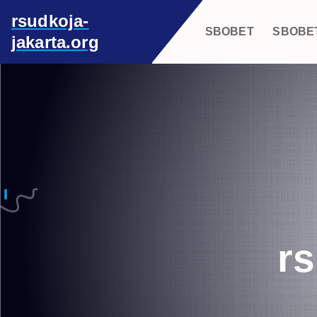
S
rsudkoja-
k
SBOBET
SBOBE
jakarta.org
i
p
t
o
c
o
n
t
e
n
t
rs