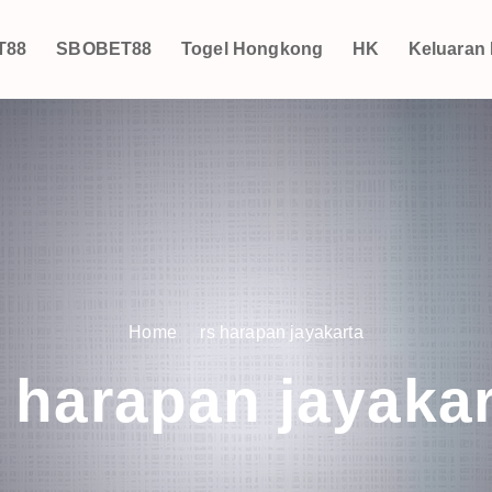
T88
SBOBET88
Togel Hongkong
HK
Keluaran
Home
rs harapan jayakarta
 harapan jayakar