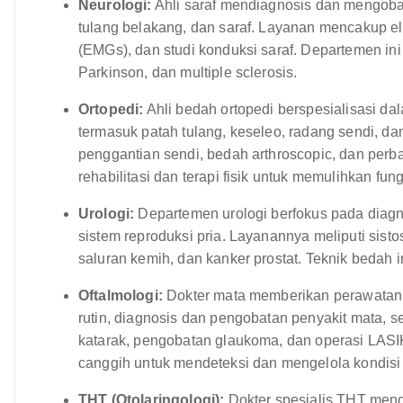
Neurologi:
Ahli saraf mendiagnosis dan mengoba
tulang belakang, dan saraf. Layanan mencakup 
(EMGs), dan studi konduksi saraf. Departemen ini 
Parkinson, dan multiple sclerosis.
Ortopedi:
Ahli bedah ortopedi berspesialisasi da
termasuk patah tulang, keseleo, radang sendi, da
penggantian sendi, bedah arthroscopic, dan perb
rehabilitasi dan terapi fisik untuk memulihkan fung
Urologi:
Departemen urologi berfokus pada diagn
sistem reproduksi pria. Layanannya meliputi sistos
saluran kemih, dan kanker prostat. Teknik bedah i
Oftalmologi:
Dokter mata memberikan perawatan 
rutin, diagnosis dan pengobatan penyakit mata, s
katarak, pengobatan glaukoma, dan operasi LASI
canggih untuk mendeteksi dan mengelola kondisi
THT (Otolaringologi):
Dokter spesialis THT mend