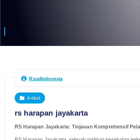
RsudIndonesia
Artikel
rs harapan jayakarta
RS Harapan Jayakarta: Tinjauan Komprehensif Pela
RS Harapan Jayakarta, sebuah institusi kesehatan terke