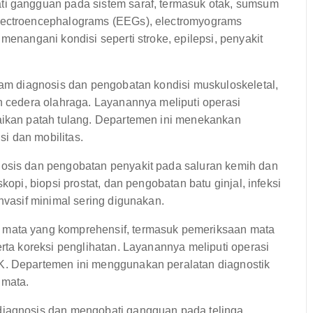
ti gangguan pada sistem saraf, termasuk otak, sumsum
electroencephalograms (EEGs), electromyograms
menangani kondisi seperti stroke, epilepsi, penyakit
lam diagnosis dan pengobatan kondisi muskuloskeletal,
n cedera olahraga. Layanannya meliputi operasi
aikan patah tulang. Departemen ini menekankan
si dan mobilitas.
osis dan pengobatan penyakit pada saluran kemih dan
kopi, biopsi prostat, dan pengobatan batu ginjal, infeksi
nvasif minimal sering digunakan.
mata yang komprehensif, termasuk pemeriksaan mata
erta koreksi penglihatan. Layanannya meliputi operasi
K. Departemen ini menggunakan peralatan diagnostik
 mata.
iagnosis dan mengobati gangguan pada telinga,