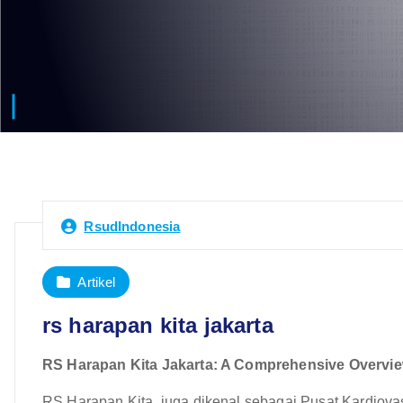
RsudIndonesia
Artikel
rs harapan kita jakarta
RS Harapan Kita Jakarta: A Comprehensive Overview
RS Harapan Kita, juga dikenal sebagai Pusat Kardiovas