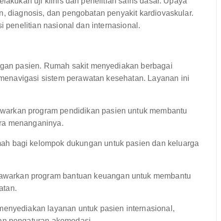
lakukan uji klinis dan penelitian sains dasar. Upaya
n, diagnosis, dan pengobatan penyakit kardiovaskular.
i penelitian nasional dan internasional.
an pasien. Rumah sakit menyediakan berbagai
enavigasi sistem perawatan kesehatan. Layanan ini
warkan program pendidikan pasien untuk membantu
ara menanganinya.
ah bagi kelompok dukungan untuk pasien dan keluarga
awarkan program bantuan keuangan untuk membantu
atan.
menyediakan layanan untuk pasien internasional,
an pengaturan akomodasi.