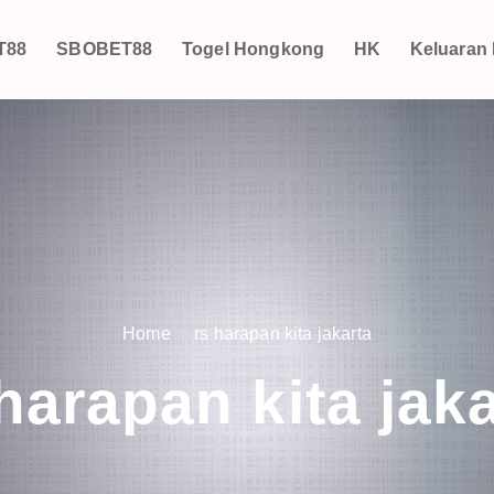
T88
SBOBET88
Togel Hongkong
HK
Keluaran
Home
rs harapan kita jakarta
harapan kita jak