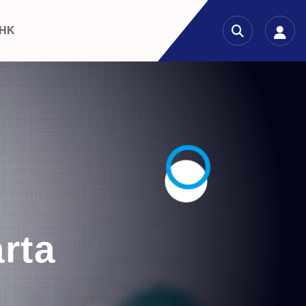
 HK
arta