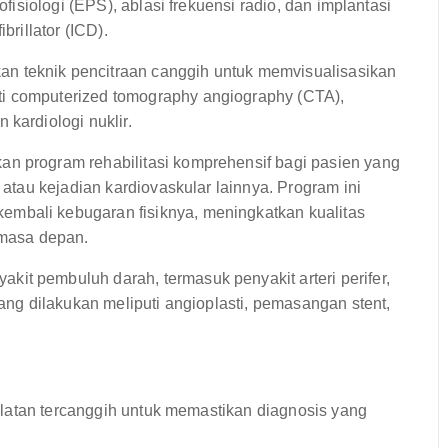
ofisiologi (EPS), ablasi frekuensi radio, dan implantasi
brillator (ICD).
n teknik pencitraan canggih untuk memvisualisasikan
i computerized tomography angiography (CTA),
kardiologi nuklir.
n program rehabilitasi komprehensif bagi pasien yang
 atau kejadian kardiovaskular lainnya. Program ini
mbali kebugaran fisiknya, meningkatkan kualitas
 masa depan.
it pembuluh darah, termasuk penyakit arteri perifer,
yang dilakukan meliputi angioplasti, pemasangan stent,
latan tercanggih untuk memastikan diagnosis yang