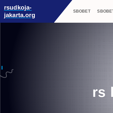
S
rsudkoja-
k
SBOBET
SBOBE
jakarta.org
i
p
t
o
c
o
n
t
e
n
t
rs 