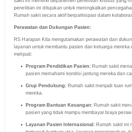
sakit ini memiliki departemen penelitian khusus yang me
penelitian ini ditujukan untuk meningkatkan pencegaha
Rumah sakit secara aktif berpartisipasi dalam kolaboras
Perawatan dan Dukungan Pasien:
RS Harapan Kita mengutamakan perawatan dan dukung
layanan untuk membantu pasien dan keluarga mereka m
meliputi:
Program Pendidikan Pasien:
Rumah sakit mena
pasien memahami kondisi jantung mereka dan c
Grup Pendukung:
Rumah sakit menjadi tuan rum
mereka.
Program Bantuan Keuangan:
Rumah sakit men
pasien yang tidak mampu membayar biaya peraw
Layanan Pasien Internasional:
Rumah sakit ini 
termasuk bantuan visa, layanan penerjemahan, d