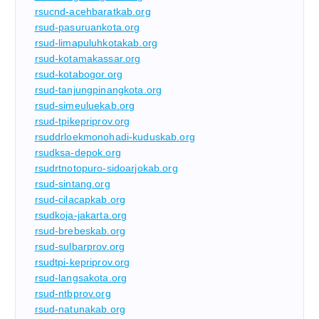
rsucnd-acehbaratkab.org
rsud-pasuruankota.org
rsud-limapuluhkotakab.org
rsud-kotamakassar.org
rsud-kotabogor.org
rsud-tanjungpinangkota.org
rsud-simeuluekab.org
rsud-tpikepriprov.org
rsuddrloekmonohadi-kuduskab.org
rsudksa-depok.org
rsudrtnotopuro-sidoarjokab.org
rsud-sintang.org
rsud-cilacapkab.org
rsudkoja-jakarta.org
rsud-brebeskab.org
rsud-sulbarprov.org
rsudtpi-kepriprov.org
rsud-langsakota.org
rsud-ntbprov.org
rsud-natunakab.org