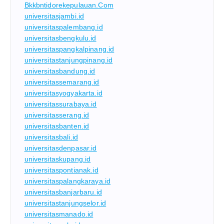
Bkkbntidorekepulauan.com
universitasjambi.id
universitaspalembang.id
universitasbengkulu.id
universitaspangkalpinang.id
universitastanjungpinang.id
universitasbandung.id
universitassemarang.id
universitasyogyakarta.id
universitassurabaya.id
universitasserang.id
universitasbanten.id
universitasbali.id
universitasdenpasar.id
universitaskupang.id
universitaspontianak.id
universitaspalangkaraya.id
universitasbanjarbaru.id
universitastanjungselor.id
universitasmanado.id