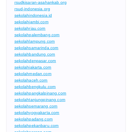
rsudkisaran-asahankab.org
rsud-indonesia.org
sekolahindonesia.id
sekolahjambi.com
sekolahriau.com
sekolahpalembang.com
sekolahlampung.com
sekolahsamarinda.com
sekolahbandung.com
sekolahdenpasar.com
sekolahjakarta.com
sekolahmedan.com
sekolahaceh.com
sekolahbengkulu.com
sekolahpangkalpinang.com
sekolahtanjungpinang.com
sekolahsemarang.com
sekolahyogyakarta.com
sekolahpadang.com
sekolahpekanbaru.com
sekolahserang.com