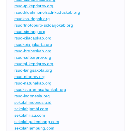
rsud-tpikepriprov.org
rsuddrloekmonohadi-kuduskab.org
rsudksa-depok.org
rsudrtnotopuro-sidoarjokab.org
rsud-sintang.org
rsud-cilacapkab.org
rsudkoja-jakarta.org
rsud-brebeskab.org
rsud-sulbarprov.org
rsudtpi-kepriprov.org
rsud-langsakota.org
rsud-ntbprov.org
rsud-natunakab.org
rsudkisaran-asahankab.org
rsud-indonesia.org
sekolahindonesia.id
sekolahjambi.com
sekolahriau.com
sekolahpalembang.com
sekolahlampung.com