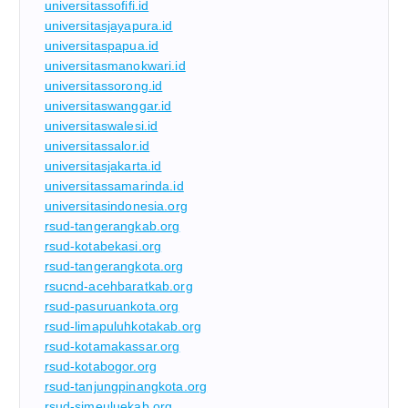
universitassofifi.id
universitasjayapura.id
universitaspapua.id
universitasmanokwari.id
universitassorong.id
universitaswanggar.id
universitaswalesi.id
universitassalor.id
universitasjakarta.id
universitassamarinda.id
universitasindonesia.org
rsud-tangerangkab.org
rsud-kotabekasi.org
rsud-tangerangkota.org
rsucnd-acehbaratkab.org
rsud-pasuruankota.org
rsud-limapuluhkotakab.org
rsud-kotamakassar.org
rsud-kotabogor.org
rsud-tanjungpinangkota.org
rsud-simeuluekab.org