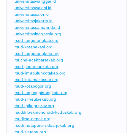
universitaswanggar.id
universitaswalesi.id
universitassalor.id
universitasjakarta.id
universitassamarinda.id
universitasindonesia.org
rsud-tangerangkab.org
rsud-kotabekasi.org
rsud-tangerangkota.org
rsucnd-acehbaratkab.org
rsud-pasuruankota.org
rsud-limapuluhkotakab.org
rsud-kotamakassar.org
rsud-kotabogor.org
rsud-tanjungpinangkota.org
rsud-simeuluekab.org
rsud-tpikepriprov.org
rsuddrloekmonohadi-kuduskab.org
rsudksa-depok.org
rsudrtnotopuro-sidoarjokab.org
rsud-sintang.org