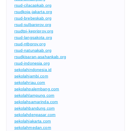
rsud-cilacapkab.org
rsudkoja-jakarta.org
rsud-brebeskab.org
rsud-sulbarprov.org
rsudtpi-kepriprov.org
rsud-langsakota.org
rsud-ntbprov.org
rsud-natunakab.org
rsudkisaran-asahankab.org
rsud-indonesia.org
sekolahindonesia.id
sekolahjambi.com
sekolahriau.com
sekolahpalembang.com
sekolahlampung.com
sekolahsamarinda.com
sekolahbandung.com
sekolahdenpasar.com
sekolahjakarta.com
sekolahmedan.com