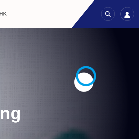
 HK
ang