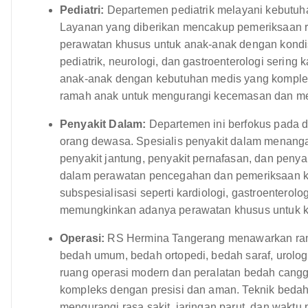
Pediatri:
Departemen pediatrik melayani kebutuha
Layanan yang diberikan mencakup pemeriksaan ru
perawatan khusus untuk anak-anak dengan kondisi 
pediatrik, neurologi, dan gastroenterologi sering
anak-anak dengan kebutuhan medis yang komple
ramah anak untuk mengurangi kecemasan dan men
Penyakit Dalam:
Departemen ini berfokus pada 
orang dewasa. Spesialis penyakit dalam menangani
penyakit jantung, penyakit pernafasan, dan peny
dalam perawatan pencegahan dan pemeriksaan kes
subspesialisasi seperti kardiologi, gastroenterolo
memungkinkan adanya perawatan khusus untuk ke
Operasi:
RS Hermina Tangerang menawarkan rang
bedah umum, bedah ortopedi, bedah saraf, urologi
ruang operasi modern dan peralatan bedah cang
kompleks dengan presisi dan aman. Teknik bedah 
mengurangi rasa sakit, jaringan parut, dan waktu