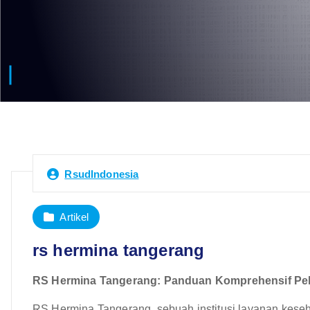
RsudIndonesia
Artikel
rs hermina tangerang
RS Hermina Tangerang: Panduan Komprehensif Pe
RS Hermina Tangerang, sebuah institusi layanan keseha