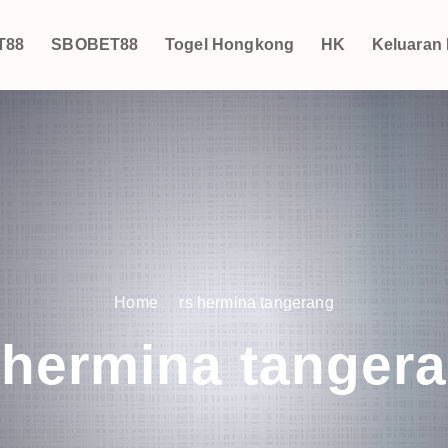
T88
SBOBET88
Togel Hongkong
HK
Keluaran
Home
rs hermina tangerang
 hermina tanger