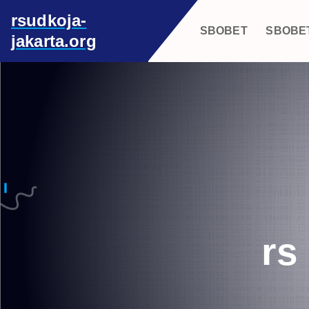
S
rsudkoja-
k
SBOBET
SBOBE
jakarta.org
i
p
t
o
c
o
n
t
e
n
t
rs