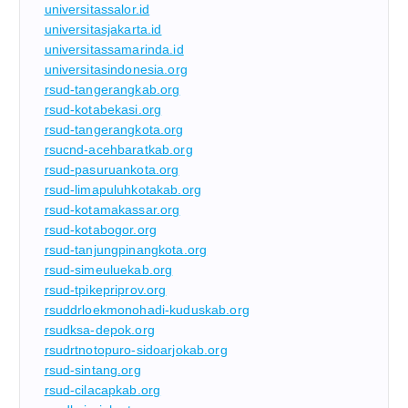
universitassalor.id
universitasjakarta.id
universitassamarinda.id
universitasindonesia.org
rsud-tangerangkab.org
rsud-kotabekasi.org
rsud-tangerangkota.org
rsucnd-acehbaratkab.org
rsud-pasuruankota.org
rsud-limapuluhkotakab.org
rsud-kotamakassar.org
rsud-kotabogor.org
rsud-tanjungpinangkota.org
rsud-simeuluekab.org
rsud-tpikepriprov.org
rsuddrloekmonohadi-kuduskab.org
rsudksa-depok.org
rsudrtnotopuro-sidoarjokab.org
rsud-sintang.org
rsud-cilacapkab.org