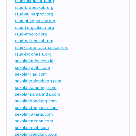
rsudkoja-jakarta.org
rsud-brebeskab.org
rsud-sulbarprov.org
rsudtpi-kepriprov.org
rsud-langsakota.org
rsud-ntbprov.org
rsud-natunakab.org
rsudkisaran-asahankab.org
rsud-indonesia.org
sekolahindonesia.id
sekolahjambi.com
sekolahriau.com
sekolahpalembang.com
sekolahlampung.com
sekolahsamarinda.com
sekolahbandung.com
sekolahdenpasar.com
sekolahjakarta.com
sekolahmedan.com
sekolahaceh.com
sekolahbengkulu.com