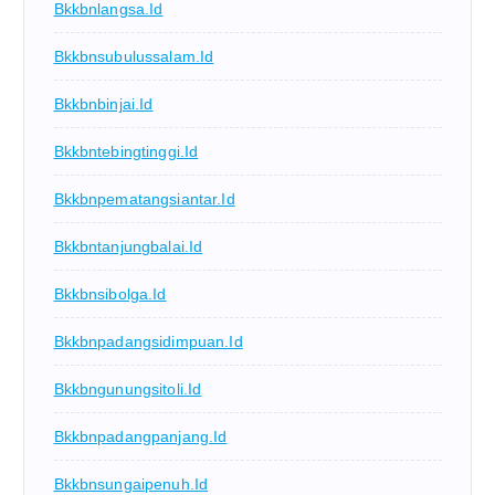
Bkkbnlangsa.id
Bkkbnsubulussalam.id
Bkkbnbinjai.id
Bkkbntebingtinggi.id
Bkkbnpematangsiantar.id
Bkkbntanjungbalai.id
Bkkbnsibolga.id
Bkkbnpadangsidimpuan.id
Bkkbngunungsitoli.id
Bkkbnpadangpanjang.id
Bkkbnsungaipenuh.id