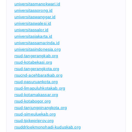
universitasmanokwari.id
universitassorong.id
universitaswanggar.id
universitaswalesi.id
universitassalor.id
universitasjakarta.id
universitassamarinda.id
universitasindonesia.org
rsud-tangerangkab.org
rsud-kotabekasi.org
rsud-tangerangkota.org
rsucnd-acehbaratkab.org
rsud-pasuruankota.org
rsud-limapuluhkotakab.org
rsud-kotamakassar.org
rsud-kotabogor.org
rsud-tanjungpinangkota.org
rsud-simeuluekab.org
rsud-tpikepriprov.org
rsuddrloekmonohadi-kuduskab.org