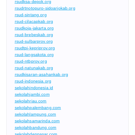
rsudksa-depok.org
rsudrtnotopuro-sidoarjokab.org
rsud-sintang.org
rsud-cilacapkab.org
rsudkoja-jakarta.org
rsud-brebeskab.org
rsud-sulbarprov.org
rsudtpi-kepriprov.org
rsud-langsakota.org
rsud-ntbprov.org
rsud-natunakab.org
rsudkisaran-asahankab.org
rsud-indonesia.org
sekolahindonesia.id
sekolahjambi.com
sekolahriau.com
sekolahpalembang.com
sekolahlampung.com
sekolahsamarinda.com
sekolahbandung.com
sekolahdenpasar.com