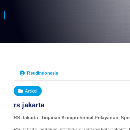
RsudIndonesia
Artikel
rs jakarta
RS Jakarta: Tinjauan Komprehensif Pelayanan, Spes
RS Jakarta, berlokasi strategis di jantung kota Jakarta