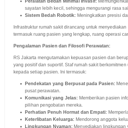
Peralatan Bedah Minimal Invasif:
Memungkinkan 
sayatan lebih kecil, sehingga mengurangi rasa sa
Sistem Bedah Robotik:
Meningkatkan presisi da
Infrastruktur rumah sakit dirancang untuk menyediaka
termasuk ruang pasien yang lengkap, ruang operasi can
Pengalaman Pasien dan Filosofi Perawatan:
RS Jakarta mengutamakan kepuasan pasien dan beru
yang positif dan suportif. Staf rumah sakit berkomitm
kepada setiap pasien. Ini termasuk:
Pendekatan yang Berpusat pada Pasien:
Menem
pusat perawatan.
Komunikasi yang Jelas:
Memberikan pasien infor
pilihan pengobatan mereka.
Perhatian Penuh Hormat dan Empati:
Memperlak
Keterlibatan Keluarga:
Mendorong anggota keluar
Lingkungan Nyaman:
Menyediakan lingkungan y