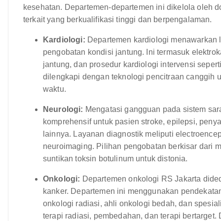
kesehatan. Departemen-departemen ini dikelola oleh do
terkait yang berkualifikasi tinggi dan berpengalaman.
Kardiologi:
Departemen kardiologi menawarkan l
pengobatan kondisi jantung. Ini termasuk elektrok
jantung, dan prosedur kardiologi intervensi seper
dilengkapi dengan teknologi pencitraan canggih 
waktu.
Neurologi:
Mengatasi gangguan pada sistem sar
komprehensif untuk pasien stroke, epilepsi, penyak
lainnya. Layanan diagnostik meliputi electroenc
neuroimaging. Pilihan pengobatan berkisar dari 
suntikan toksin botulinum untuk distonia.
Onkologi:
Departemen onkologi RS Jakarta dided
kanker. Departemen ini menggunakan pendekatan mu
onkologi radiasi, ahli onkologi bedah, dan spesia
terapi radiasi, pembedahan, dan terapi bertarge