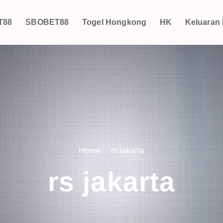
T88
SBOBET88
Togel Hongkong
HK
Keluaran
Home
rs jakarta
rs jakarta