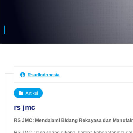
RsudIndonesia
Artikel
rs jmc
RS JMC: Mendalami Bidang Rekayasa dan Manufakt
RS JMC, yang sering dikenal karena kehebatannya dal