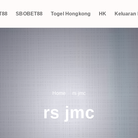
T88
SBOBET88
Togel Hongkong
HK
Keluaran
Home
rs jmc
rs jmc