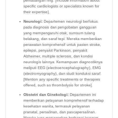
pemasangan ring. [Include information about
specific cardiologists or specialists known for
their expertise].
Neurologi:
Departemen neurologi berfokus
pada diagnosis dan pengobatan gangguan
yang mempengaruhi otak, sumsum tulang
belakang, dan saraf tepi. Mereka memberikan
perawatan komprehensif untuk pasien stroke,
epilepsi, penyakit Parkinson, penyakit
Alzheimer, multiple sclerosis, dan kondisi
neurologis lainnya. Kemampuan diagnostiknya
meliputi EEG (electroencephalography), EMG
(electromyography), dan studi konduksi saraf.
[Mention any specific treatments or therapies
offered, such as thrombolysis for stroke].
Obstetri dan Ginekologi:
Departemen ini
memberikan pelayanan komprehensif terhadap
kesehatan wanita, termasuk pelayanan
pranatal, persalinan, dan pascapersalinan.
Mereka juga menawarkan berbagai layanan