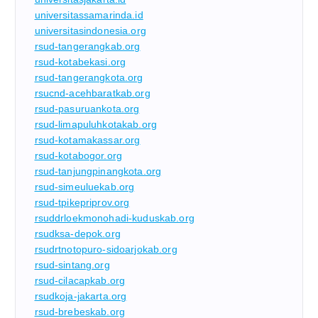
universitassamarinda.id
universitasindonesia.org
rsud-tangerangkab.org
rsud-kotabekasi.org
rsud-tangerangkota.org
rsucnd-acehbaratkab.org
rsud-pasuruankota.org
rsud-limapuluhkotakab.org
rsud-kotamakassar.org
rsud-kotabogor.org
rsud-tanjungpinangkota.org
rsud-simeuluekab.org
rsud-tpikepriprov.org
rsuddrloekmonohadi-kuduskab.org
rsudksa-depok.org
rsudrtnotopuro-sidoarjokab.org
rsud-sintang.org
rsud-cilacapkab.org
rsudkoja-jakarta.org
rsud-brebeskab.org