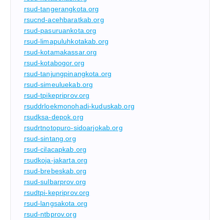
rsud-tangerangkota.org
rsucnd-acehbaratkab.org
rsud-pasuruankota.org
rsud-limapuluhkotakab.org
rsud-kotamakassar.org
rsud-kotabogor.org
rsud-tanjungpinangkota.org
rsud-simeuluekab.org
rsud-tpikepriprov.org
rsuddrloekmonohadi-kuduskab.org
rsudksa-depok.org
rsudrtnotopuro-sidoarjokab.org
rsud-sintang.org
rsud-cilacapkab.org
rsudkoja-jakarta.org
rsud-brebeskab.org
rsud-sulbarprov.org
rsudtpi-kepriprov.org
rsud-langsakota.org
rsud-ntbprov.org