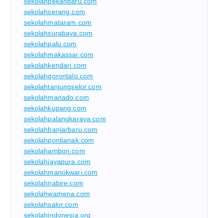
sekolahpekanbaru.com
sekolahserang.com
sekolahmataram.com
sekolahsurabaya.com
sekolahpalu.com
sekolahmakassar.com
sekolahkendari.com
sekolahgorontalo.com
sekolahtanjungselor.com
sekolahmanado.com
sekolahkupang.com
sekolahpalangkaraya.com
sekolahbanjarbaru.com
sekolahpontianak.com
sekolahambon.com
sekolahjayapura.com
sekolahmanokwari.com
sekolahnabire.com
sekolahwamena.com
sekolahsalor.com
sekolahindonesia.org