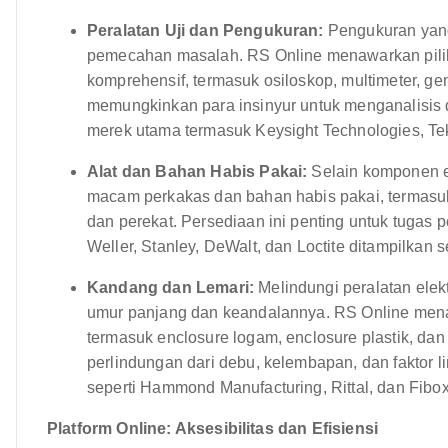
Peralatan Uji dan Pengukuran:
Pengukuran yang 
pemecahan masalah. RS Online menawarkan pilih
komprehensif, termasuk osiloskop, multimeter, gene
memungkinkan para insinyur untuk menganalisis d
merek utama termasuk Keysight Technologies, Te
Alat dan Bahan Habis Pakai:
Selain komponen e
macam perkakas dan bahan habis pakai, termasuk p
dan perekat. Persediaan ini penting untuk tugas 
Weller, Stanley, DeWalt, dan Loctite ditampilkan 
Kandang dan Lemari:
Melindungi peralatan elekt
umur panjang dan keandalannya. RS Online men
termasuk enclosure logam, enclosure plastik, da
perlindungan dari debu, kelembapan, dan faktor 
seperti Hammond Manufacturing, Rittal, dan Fibox
Platform Online: Aksesibilitas dan Efisiensi