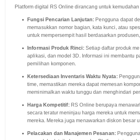
Platform digital RS Online dirancang untuk kemudahan 
Fungsi Pencarian Lanjutan:
Pengguna dapat de
memasukkan nomor bagian, kata kunci, atau spesi
untuk mempersempit hasil berdasarkan produsen, h
Informasi Produk Rinci:
Setiap daftar produk me
aplikasi, dan model 3D. Informasi ini membantu 
pemilihan komponen.
Ketersediaan Inventaris Waktu Nyata:
Pengguna 
time, memastikan mereka dapat memesan kompone
meminimalkan waktu tunggu dan menghindari pe
Harga Kompetitif:
RS Online berupaya menawarka
secara teratur meninjau harga mereka untuk me
mereka. Mereka juga menawarkan diskon besar un
Pelacakan dan Manajemen Pesanan:
Pengguna 