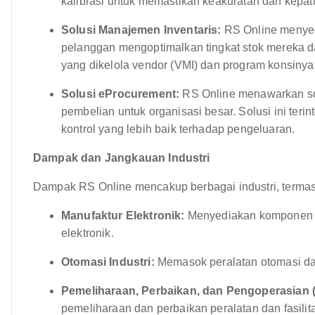
kalibrasi untuk memastikan keakuratan dan kepatu
Solusi Manajemen Inventaris:
RS Online menyed
pelanggan mengoptimalkan tingkat stok mereka da
yang dikelola vendor (VMI) dan program konsinyas
Solusi eProcurement:
RS Online menawarkan so
pembelian untuk organisasi besar. Solusi ini te
kontrol yang lebih baik terhadap pengeluaran.
Dampak dan Jangkauan Industri
Dampak RS Online mencakup berbagai industri, terma
Manufaktur Elektronik:
Menyediakan komponen da
elektronik.
Otomasi Industri:
Memasok peralatan otomasi dan k
Pemeliharaan, Perbaikan, dan Pengoperasian 
pemeliharaan dan perbaikan peralatan dan fasilit