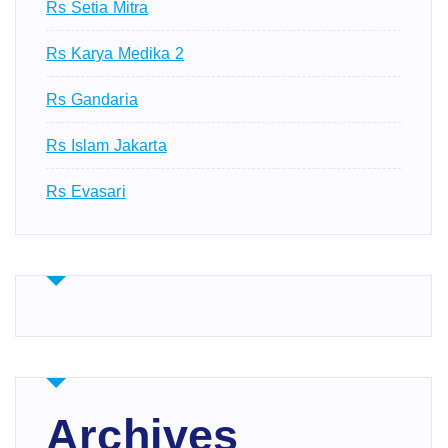
Rs Setia Mitra
Rs Karya Medika 2
Rs Gandaria
Rs Islam Jakarta
Rs Evasari
Archives