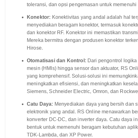
toleransi, dan opsi pengemasan untuk memenuhi 
Konektor:
Konektivitas yang andal adalah hal te
menyediakan beragam konektor, termasuk konektor
dan konektor RF. Konektor ini memastikan transmi
Mereka bermitra dengan produsen konektor terkem
Hirose.
Otomatisasi dan Kontrol:
Dari pengontrol logik
mesin (HMIs) hingga sensor dan aktuator, RS On
yang komprehensif. Solusi-solusi ini memungkin
meningkatkan efisiensi, dan meningkatkan kesela
Siemens, Schneider Electric, Omron, dan Rockwel
Catu Daya:
Menyediakan daya yang bersih dan st
elektronik yang andal. RS Online menawarkan b
konverter DC-DC, dan inverter daya. Catu daya in
bentuk untuk memenuhi beragam kebutuhan aplik
TDK-Lambda, dan XP Power.