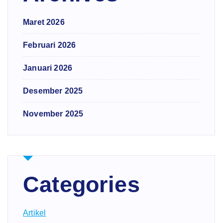
Maret 2026
Februari 2026
Januari 2026
Desember 2025
November 2025
Categories
Artikel