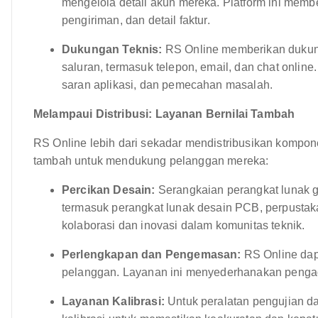
mengelola detail akun mereka. Platform ini memb
pengiriman, dan detail faktur.
Dukungan Teknis:
RS Online memberikan dukung
saluran, termasuk telepon, email, dan chat onlin
saran aplikasi, dan pemecahan masalah.
Melampaui Distribusi: Layanan Bernilai Tambah
RS Online lebih dari sekadar mendistribusikan kompo
tambah untuk mendukung pelanggan mereka:
Percikan Desain:
Serangkaian perangkat lunak gr
termasuk perangkat lunak desain PCB, perpustaka
kolaborasi dan inovasi dalam komunitas teknik.
Perlengkapan dan Pengemasan:
RS Online dapa
pelanggan. Layanan ini menyederhanakan pengad
Layanan Kalibrasi:
Untuk peralatan pengujian 