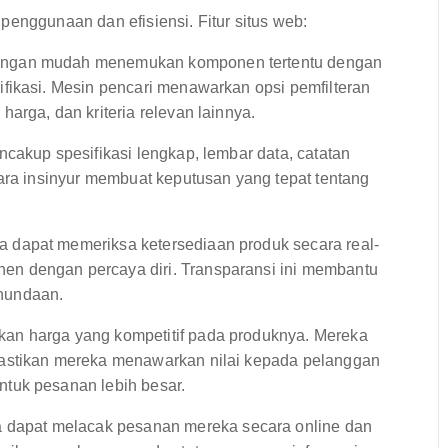
penggunaan dan efisiensi. Fitur situs web:
ngan mudah menemukan komponen tertentu dengan
fikasi. Mesin pencari menawarkan opsi pemfilteran
arga, dan kriteria relevan lainnya.
ncakup spesifikasi lengkap, lembar data, catatan
para insinyur membuat keputusan yang tepat tentang
dapat memeriksa ketersediaan produk secara real-
n dengan percaya diri. Transparansi ini membantu
nundaan.
n harga yang kompetitif pada produknya. Mereka
mastikan mereka menawarkan nilai kepada pelanggan
tuk pesanan lebih besar.
dapat melacak pesanan mereka secara online dan