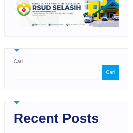
Cari
Cari
Recent Posts