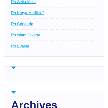
Rs Setia Mitra
Rs Karya Medika 2
Rs Gandaria
Rs Islam Jakarta
Rs Evasari
Archives