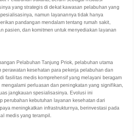
sinya yang strategis di dekat kawasan pelabuhan yang
pesialisasinya, namun layanannya tidak hanya
berikan pandangan mendalam tentang rumah sakit,
nan pasien, dan komitmen untuk menyediakan layanan
embangan Pelabuhan Tanjung Priok, pelabuhan utama
n perawatan kesehatan para pekerja pelabuhan dan
di fasilitas medis komprehensif yang melayani beragam
ah mengalami perluasan dan peningkatan yang signifikan,
 jangkauan spesialisasinya. Evolusi ini
p perubahan kebutuhan layanan kesehatan dari
paya meningkatkan infrastrukturnya, berinvestasi pada
al medis yang terampil.