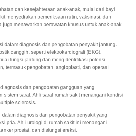
hatan dan kesejahteraan anak-anak, mulai dari bayi
akit menyediakan pemeriksaan rutin, vaksinasi, dan
ka juga menawarkan perawatan khusus untuk anak-anak
si dalam diagnosis dan pengobatan penyakit jantung.
tik canggih, seperti elektrokardiografi (EKG),
nilai fungsi jantung dan mengidentifikasi potensi
 termasuk pengobatan, angioplasti, dan operasi
 diagnosis dan pengobatan gangguan yang
sistem saraf. Ahli saraf rumah sakit menangani kondisi
ultiple sclerosis.
 dalam diagnosis dan pengobatan penyakit yang
 pria. Ahli urologi di rumah sakit ini menangani
kanker prostat, dan disfungsi ereksi.