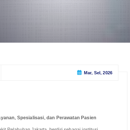
Mar, Sel, 2026
anan, Spesialisasi, dan Perawatan Pasien
t Pelabuhan Jakarta, berdiri sebagai institusi