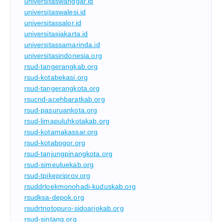
universitaswanggar.id
universitaswalesi.id
universitassalor.id
universitasjakarta.id
universitassamarinda.id
universitasindonesia.org
rsud-tangerangkab.org
rsud-kotabekasi.org
rsud-tangerangkota.org
rsucnd-acehbaratkab.org
rsud-pasuruankota.org
rsud-limapuluhkotakab.org
rsud-kotamakassar.org
rsud-kotabogor.org
rsud-tanjungpinangkota.org
rsud-simeuluekab.org
rsud-tpikepriprov.org
rsuddrloekmonohadi-kuduskab.org
rsudksa-depok.org
rsudrtnotopuro-sidoarjokab.org
rsud-sintang.org