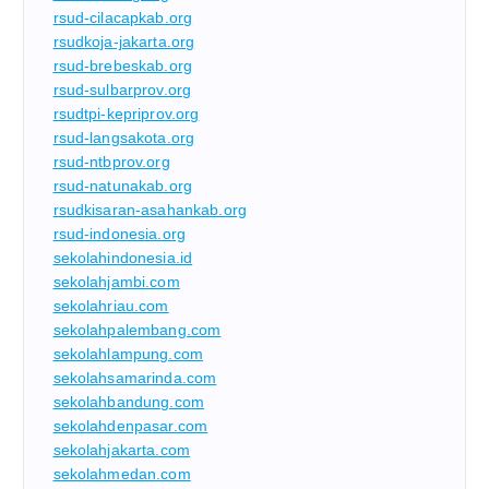
rsud-cilacapkab.org
rsudkoja-jakarta.org
rsud-brebeskab.org
rsud-sulbarprov.org
rsudtpi-kepriprov.org
rsud-langsakota.org
rsud-ntbprov.org
rsud-natunakab.org
rsudkisaran-asahankab.org
rsud-indonesia.org
sekolahindonesia.id
sekolahjambi.com
sekolahriau.com
sekolahpalembang.com
sekolahlampung.com
sekolahsamarinda.com
sekolahbandung.com
sekolahdenpasar.com
sekolahjakarta.com
sekolahmedan.com