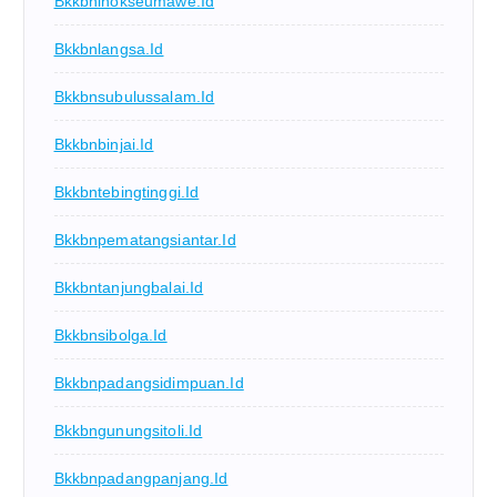
Bkkbnlhokseumawe.id
Bkkbnlangsa.id
Bkkbnsubulussalam.id
Bkkbnbinjai.id
Bkkbntebingtinggi.id
Bkkbnpematangsiantar.id
Bkkbntanjungbalai.id
Bkkbnsibolga.id
Bkkbnpadangsidimpuan.id
Bkkbngunungsitoli.id
Bkkbnpadangpanjang.id