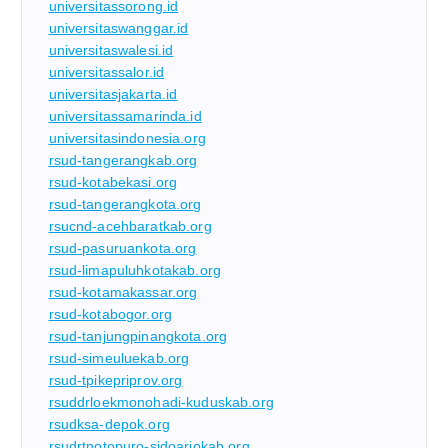
universitassorong.id
universitaswanggar.id
universitaswalesi.id
universitassalor.id
universitasjakarta.id
universitassamarinda.id
universitasindonesia.org
rsud-tangerangkab.org
rsud-kotabekasi.org
rsud-tangerangkota.org
rsucnd-acehbaratkab.org
rsud-pasuruankota.org
rsud-limapuluhkotakab.org
rsud-kotamakassar.org
rsud-kotabogor.org
rsud-tanjungpinangkota.org
rsud-simeuluekab.org
rsud-tpikepriprov.org
rsuddrloekmonohadi-kuduskab.org
rsudksa-depok.org
rsudrtnotopuro-sidoarjokab.org