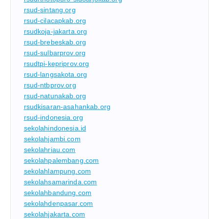
rsud-sintang.org
rsud-cilacapkab.org
rsudkoja-jakarta.org
rsud-brebeskab.org
rsud-sulbarprov.org
rsudtpi-kepriprov.org
rsud-langsakota.org
rsud-ntbprov.org
rsud-natunakab.org
rsudkisaran-asahankab.org
rsud-indonesia.org
sekolahindonesia.id
sekolahjambi.com
sekolahriau.com
sekolahpalembang.com
sekolahlampung.com
sekolahsamarinda.com
sekolahbandung.com
sekolahdenpasar.com
sekolahjakarta.com