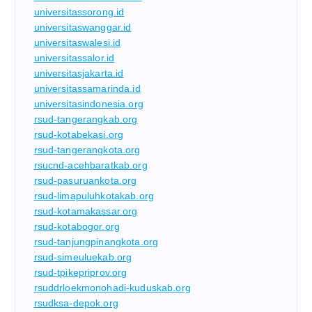
universitassorong.id
universitaswanggar.id
universitaswalesi.id
universitassalor.id
universitasjakarta.id
universitassamarinda.id
universitasindonesia.org
rsud-tangerangkab.org
rsud-kotabekasi.org
rsud-tangerangkota.org
rsucnd-acehbaratkab.org
rsud-pasuruankota.org
rsud-limapuluhkotakab.org
rsud-kotamakassar.org
rsud-kotabogor.org
rsud-tanjungpinangkota.org
rsud-simeuluekab.org
rsud-tpikepriprov.org
rsuddrloekmonohadi-kuduskab.org
rsudksa-depok.org