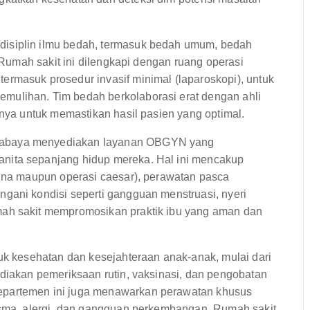
isiplin ilmu bedah, termasuk bedah umum, bedah
. Rumah sakit ini dilengkapi dengan ruang operasi
rmasuk prosedur invasif minimal (laparoskopi), untuk
mulihan. Tim bedah berkolaborasi erat dengan ahli
nnya untuk memastikan hasil pasien yang optimal.
baya menyediakan layanan OBGYN yang
nita sepanjang hidup mereka. Hal ini mencakup
gina maupun operasi caesar), perawatan pasca
gani kondisi seperti gangguan menstruasi, nyeri
mah sakit mempromosikan praktik ibu yang aman dan
uk kesehatan dan kesejahteraan anak-anak, mulai dari
ediakan pemeriksaan rutin, vaksinasi, dan pengobatan
epartemen ini juga menawarkan perawatan khusus
asma, alergi, dan gangguan perkembangan. Rumah sakit