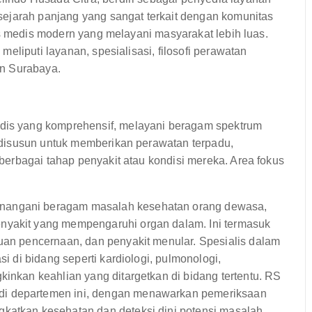
ejarah panjang yang sangat terkait dengan komunitas
as medis modern yang melayani masyarakat lebih luas.
eliputi layanan, spesialisasi, filosofi perawatan
an Surabaya.
s yang komprehensif, melayani beragam spektrum
disusun untuk memberikan perawatan terpadu,
erbagai tahap penyakit atau kondisi mereka. Area fokus
nangani beragam masalah kesehatan orang dewasa,
nyakit yang mempengaruhi organ dalam. Ini termasuk
guan pencernaan, dan penyakit menular. Spesialis dalam
si di bidang seperti kardiologi, pulmonologi,
kinkan keahlian yang ditargetkan di bidang tertentu. RS
di departemen ini, dengan menawarkan pemeriksaan
gkatkan kesehatan dan deteksi dini potensi masalah