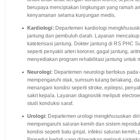
berupaya menciptakan lingkungan yang ramah a
kenyamanan selama kunjungan medis.
Kardiologi:
Departemen kardiologi mengkhususka
jantung dan pembuluh darah. Layanan mencakup e
kateterisasi jantung. Dokter jantung di RS PHC
seperti penyakit arteri koroner, gagal jantung, ar
menyediakan program rehabilitasi jantung untuk 
Neurologi:
Departemen neurologi berfokus pada
mempengaruhi otak, sumsum tulang belakang, dan 
menangani kondisi seperti stroke, epilepsi, penyak
sakit kepala. Layanan diagnostik meliputi elect
studi konduksi saraf.
Urologi:
Departemen urologi mengkhususkan diri
mempengaruhi saluran kemih dan sistem reproduk
kondisi seperti batu ginjal, infeksi saluran kemi
Prosedur bedah yang ditawarkan meliputi sistoskop