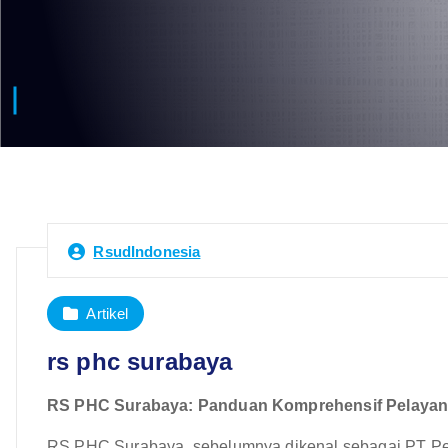
RsudIndonesia
Artikel
rs phc surabaya
RS PHC Surabaya: Panduan Komprehensif Pelayanan
RS PHC Surabaya, sebelumnya dikenal sebagai PT Peli