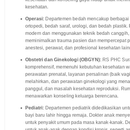
kesehatan.
Operasi:
Departemen bedah mencakup berbagai d
ortopedi, bedah saraf, urologi, dan bedah plastik
modern dan menggunakan teknik bedah canggih, te
meminimalkan trauma pasien dan mempercepat pe
anestesi, perawat, dan profesional kesehatan lai
Obstetri dan Ginekologi (OBGYN):
RS PHC Sura
komprehensif, memenuhi kebutuhan kesehatan wa
perawatan prenatal, layanan persalinan (baik va
melahirkan, dan perawatan ginekologi yang menan
panggul, dan masalah kesehatan reproduksi. Ru
menawarkan konseling keluarga berencana.
Pediatri:
Departemen pediatrik didedikasikan unt
bayi baru lahir hingga remaja. Dokter anak meny
untuk penyakit umum pada masa kanak-kanak. D
untuk anak-anak dengan kondisi kronis, seperti 