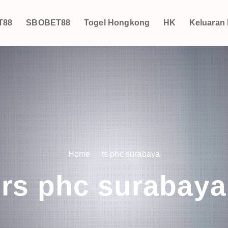
T88
SBOBET88
Togel Hongkong
HK
Keluaran
Home
rs phc surabaya
rs phc surabaya