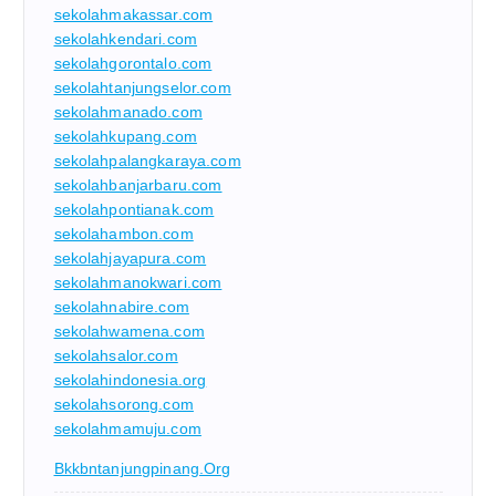
sekolahmakassar.com
sekolahkendari.com
sekolahgorontalo.com
sekolahtanjungselor.com
sekolahmanado.com
sekolahkupang.com
sekolahpalangkaraya.com
sekolahbanjarbaru.com
sekolahpontianak.com
sekolahambon.com
sekolahjayapura.com
sekolahmanokwari.com
sekolahnabire.com
sekolahwamena.com
sekolahsalor.com
sekolahindonesia.org
sekolahsorong.com
sekolahmamuju.com
Bkkbntanjungpinang.org