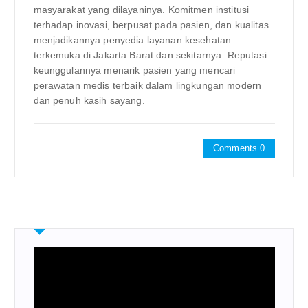
masyarakat yang dilayaninya. Komitmen institusi
terhadap inovasi, berpusat pada pasien, dan kualitas
menjadikannya penyedia layanan kesehatan
terkemuka di Jakarta Barat dan sekitarnya. Reputasi
keunggulannya menarik pasien yang mencari
perawatan medis terbaik dalam lingkungan modern
dan penuh kasih sayang.
Comments 0