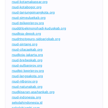
rsud-kotamakassar.org
rsud-kotabogor.org
rsud-tanjungpinangkota.org
rsud-simeuluekab.org
rsud-tpikepriprov.org
rsuddrloekmonohadi-kuduskab.org
rsudksa-depok.org
rsudrtnotopuro-sidoarjokab.org
rsud-sintang.org
rsud-cilacapkab.org
rsudkoja-jakarta.org
rsud-brebeskab.org
rsud-sulbarprov.org
rsudtpi-kepriprov.org
rsud-langsakota.org
rsud-ntbprov.org
rsud-natunakab.org
rsudkisaran-asahankab.org
rsud-indonesia.org
sekolahindonesia.id
sekolahjambi.com