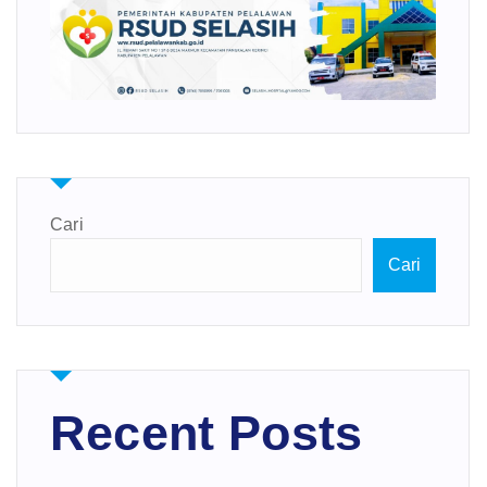
Cari
Cari
Recent Posts