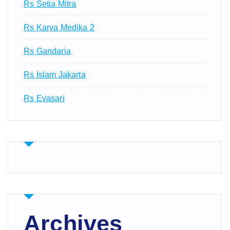
Rs Setia Mitra
Rs Karya Medika 2
Rs Gandaria
Rs Islam Jakarta
Rs Evasari
Archives