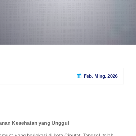
Feb, Ming, 2026
yanan Kesehatan yang Unggul
muka yang berlokasi di kota Ciputat, Tangsel, telah