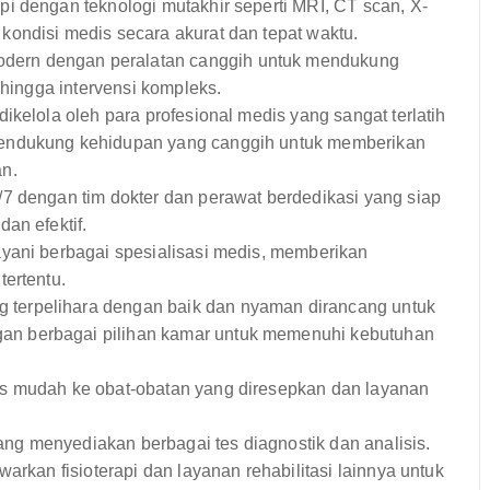
i dengan teknologi mutakhir seperti MRI, CT scan, X-
ondisi medis secara akurat dan tepat waktu.
ern dengan peralatan canggih untuk mendukung
 hingga intervensi kompleks.
kelola oleh para profesional medis yang sangat terlatih
pendukung kehidupan yang canggih untuk memberikan
n.
/7 dengan tim dokter dan perawat berdedikasi yang siap
an efektif.
yani berbagai spesialisasi medis, memberikan
ertentu.
 terpelihara dengan baik dan nyaman dirancang untuk
n berbagai pilihan kamar untuk memenuhi kebutuhan
s mudah ke obat-obatan yang diresepkan dan layanan
ng menyediakan berbagai tes diagnostik dan analisis.
arkan fisioterapi dan layanan rehabilitasi lainnya untuk