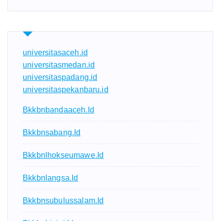
universitasaceh.id
universitasmedan.id
universitaspadang.id
universitaspekanbaru.id
Bkkbnbandaaceh.id
Bkkbnsabang.id
Bkkbnlhokseumawe.id
Bkkbnlangsa.id
Bkkbnsubulussalam.id