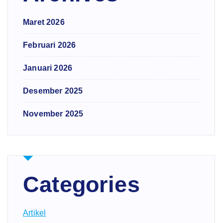
Maret 2026
Februari 2026
Januari 2026
Desember 2025
November 2025
Categories
Artikel