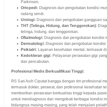
Parkinson.
Ortopedi:
Diagnosis dan pengobatan kondisi musk
radang sendi.
Urologi:
Diagnosis dan pengobatan gangguan salu
THT (Telinga, Hidung, dan Tenggorokan):
Diagn
telinga, hidung, dan tenggorokan.
Oftalmologi:
Diagnosis dan pengobatan kondisi ma
Dermatologi:
Diagnosis dan pengobatan kondisi ku
Psikiatri:
Layanan kesehatan mental, termasuk di
Kedokteran gigi:
Pelayanan perawatan gigi yang 
dan pencabutan.
Profesional Medis Berkualifikasi Tinggi:
RS Sari Asih Ciputat bangga dengan tim profesional me
termasuk dokter, perawat, dan profesional kesehatan te
memberikan perawatan berkualitas tinggi kepada pas
untuk mendiagnosis dan mengobati berbagai kondisi med
bidangnya masing-masing, yang telah menjalani pelatiha