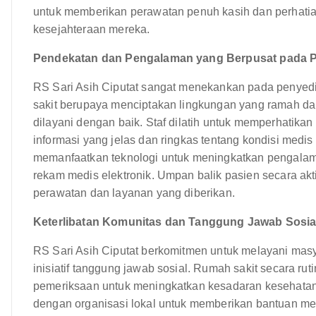
untuk memberikan perawatan penuh kasih dan perhat
kesejahteraan mereka.
Pendekatan dan Pengalaman yang Berpusat pada P
RS Sari Asih Ciputat sangat menekankan pada penye
sakit berupaya menciptakan lingkungan yang ramah 
dilayani dengan baik. Staf dilatih untuk memperhatik
informasi yang jelas dan ringkas tentang kondisi medi
memanfaatkan teknologi untuk meningkatkan pengalaman
rekam medis elektronik. Umpan balik pasien secara akt
perawatan dan layanan yang diberikan.
Keterlibatan Komunitas dan Tanggung Jawab Sosia
RS Sari Asih Ciputat berkomitmen untuk melayani masya
inisiatif tanggung jawab sosial. Rumah sakit secara 
pemeriksaan untuk meningkatkan kesadaran kesehatan
dengan organisasi lokal untuk memberikan bantuan me