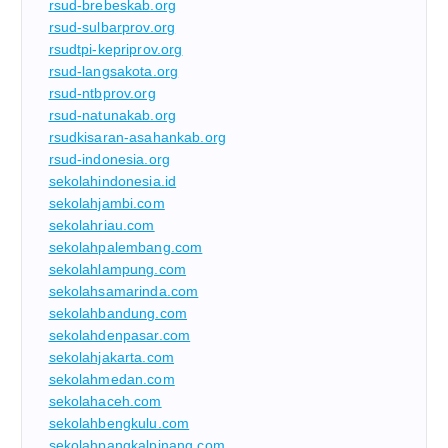
rsud-brebeskab.org
rsud-sulbarprov.org
rsudtpi-kepriprov.org
rsud-langsakota.org
rsud-ntbprov.org
rsud-natunakab.org
rsudkisaran-asahankab.org
rsud-indonesia.org
sekolahindonesia.id
sekolahjambi.com
sekolahriau.com
sekolahpalembang.com
sekolahlampung.com
sekolahsamarinda.com
sekolahbandung.com
sekolahdenpasar.com
sekolahjakarta.com
sekolahmedan.com
sekolahaceh.com
sekolahbengkulu.com
sekolahpangkalpinang.com