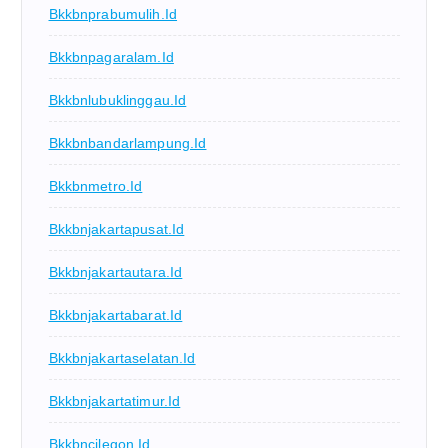
Bkkbnprabumulih.id
Bkkbnpagaralam.id
Bkkbnlubuklinggau.id
Bkkbnbandarlampung.id
Bkkbnmetro.id
Bkkbnjakartapusat.id
Bkkbnjakartautara.id
Bkkbnjakartabarat.id
Bkkbnjakartaselatan.id
Bkkbnjakartatimur.id
Bkkbncilegon.id