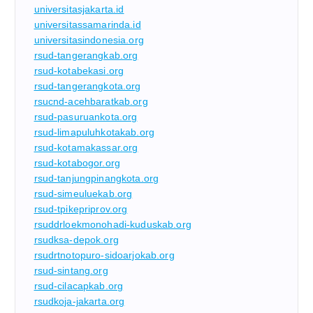
universitasjakarta.id
universitassamarinda.id
universitasindonesia.org
rsud-tangerangkab.org
rsud-kotabekasi.org
rsud-tangerangkota.org
rsucnd-acehbaratkab.org
rsud-pasuruankota.org
rsud-limapuluhkotakab.org
rsud-kotamakassar.org
rsud-kotabogor.org
rsud-tanjungpinangkota.org
rsud-simeuluekab.org
rsud-tpikepriprov.org
rsuddrloekmonohadi-kuduskab.org
rsudksa-depok.org
rsudrtnotopuro-sidoarjokab.org
rsud-sintang.org
rsud-cilacapkab.org
rsudkoja-jakarta.org