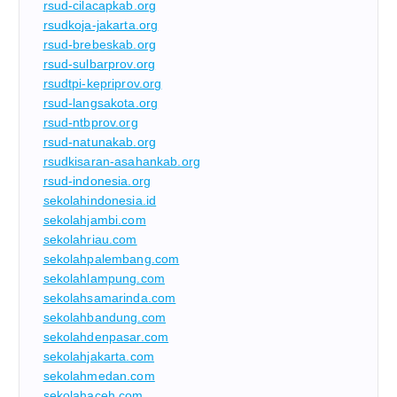
rsud-cilacapkab.org
rsudkoja-jakarta.org
rsud-brebeskab.org
rsud-sulbarprov.org
rsudtpi-kepriprov.org
rsud-langsakota.org
rsud-ntbprov.org
rsud-natunakab.org
rsudkisaran-asahankab.org
rsud-indonesia.org
sekolahindonesia.id
sekolahjambi.com
sekolahriau.com
sekolahpalembang.com
sekolahlampung.com
sekolahsamarinda.com
sekolahbandung.com
sekolahdenpasar.com
sekolahjakarta.com
sekolahmedan.com
sekolahaceh.com