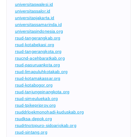
universitaswalesi.id
universitassalor.id
universitasjakarta.id
universitassamarinda.id
universitasindonesia.org
rsud-tangerangkab.org
rsud-kotabekasi.org
rsud-tangerangkota.org
rsucnd-acehbaratkab.org
rsud-pasuruankota.org
rsud-limapuluhkotakab.org
rsud-kotamakassar.org
rsud-kotabogor.org
rsud-tanjungpinangkota.org
rsud-simeuluekab.org
rsud-tpikepriprov.org
rsuddrloekmonohadi-kuduskab.org
rsudksa-depok.org
rsudrtnotopuro-sidoarjokab.org
rsud-sintang.org