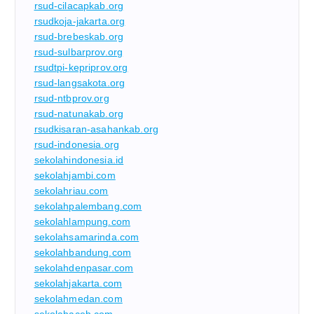
rsud-cilacapkab.org
rsudkoja-jakarta.org
rsud-brebeskab.org
rsud-sulbarprov.org
rsudtpi-kepriprov.org
rsud-langsakota.org
rsud-ntbprov.org
rsud-natunakab.org
rsudkisaran-asahankab.org
rsud-indonesia.org
sekolahindonesia.id
sekolahjambi.com
sekolahriau.com
sekolahpalembang.com
sekolahlampung.com
sekolahsamarinda.com
sekolahbandung.com
sekolahdenpasar.com
sekolahjakarta.com
sekolahmedan.com
sekolahaceh.com