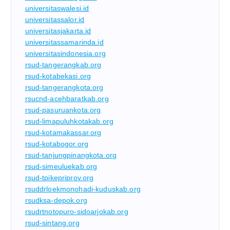
universitaswalesi.id
universitassalor.id
universitasjakarta.id
universitassamarinda.id
universitasindonesia.org
rsud-tangerangkab.org
rsud-kotabekasi.org
rsud-tangerangkota.org
rsucnd-acehbaratkab.org
rsud-pasuruankota.org
rsud-limapuluhkotakab.org
rsud-kotamakassar.org
rsud-kotabogor.org
rsud-tanjungpinangkota.org
rsud-simeuluekab.org
rsud-tpikepriprov.org
rsuddrloekmonohadi-kuduskab.org
rsudksa-depok.org
rsudrtnotopuro-sidoarjokab.org
rsud-sintang.org