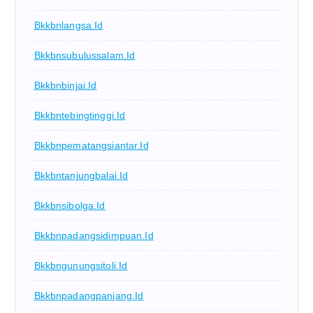
Bkkbnlangsa.id
Bkkbnsubulussalam.id
Bkkbnbinjai.id
Bkkbntebingtinggi.id
Bkkbnpematangsiantar.id
Bkkbntanjungbalai.id
Bkkbnsibolga.id
Bkkbnpadangsidimpuan.id
Bkkbngunungsitoli.id
Bkkbnpadangpanjang.id