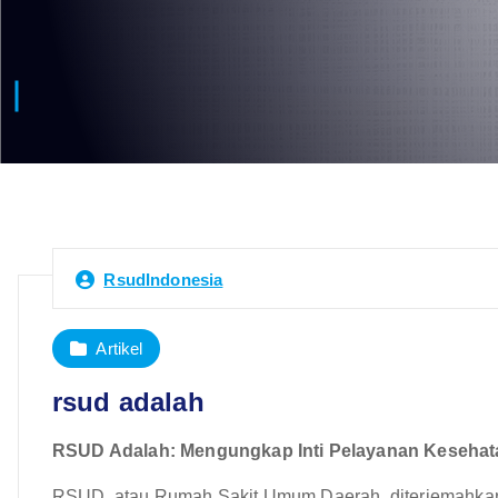
RsudIndonesia
Artikel
rsud adalah
RSUD Adalah: Mengungkap Inti Pelayanan Kesehat
RSUD, atau Rumah Sakit Umum Daerah, diterjemahka