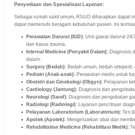
Penyediaan dan Spesialisasi Layanan:
Sebagai rumah sakit umum, RSUD diharapkan dapat m
dapat memenuhi beragam kebutuhan pasien. Ini termas
Perawatan Darurat (IGD):
Unit gawat darurat 24/
dan kasus trauma.
Internal Medicine (Penyakit Dalam):
Diagnosis 
dalam.
Surgery (Bedah):
Bedah umum, bedah ortopedi, d
Pediatri (Anak-anak):
Perawatan medis untuk bay
Obstetri dan Ginekologi (Obgyn):
Pelayanan keh
Cardiology (Jantung):
Diagnosis dan pengobatan
Neurologi (Saraf):
Diagnosis dan pengobatan ga
Radiologi (Radiologi):
Layanan pencitraan diagno
Pelayanan Laboratorium (Laboratorium):
Tes da
Apotek (Apotek):
Mengeluarkan obat dan member
Rehabilitation Medicine (Rehabilitasi Medik):
Te