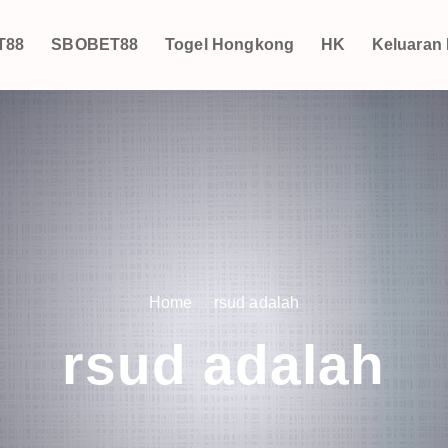
T88
SBOBET88
Togel Hongkong
HK
Keluaran
Home
rsud adalah
rsud adalah