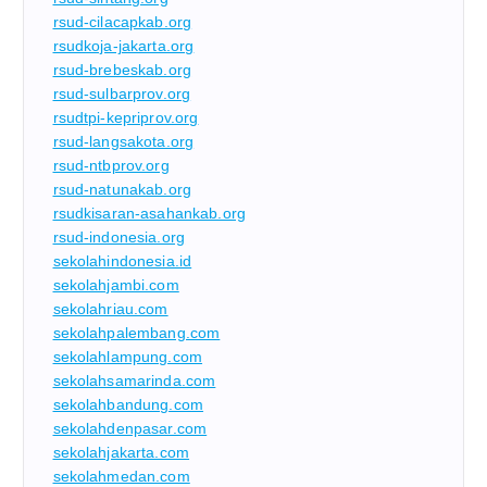
rsud-cilacapkab.org
rsudkoja-jakarta.org
rsud-brebeskab.org
rsud-sulbarprov.org
rsudtpi-kepriprov.org
rsud-langsakota.org
rsud-ntbprov.org
rsud-natunakab.org
rsudkisaran-asahankab.org
rsud-indonesia.org
sekolahindonesia.id
sekolahjambi.com
sekolahriau.com
sekolahpalembang.com
sekolahlampung.com
sekolahsamarinda.com
sekolahbandung.com
sekolahdenpasar.com
sekolahjakarta.com
sekolahmedan.com