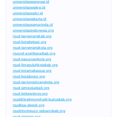
universitaswanggar.id
universitaswalesi.id
universitassalor.id
universitasjakarta.id
universitassamarinda.id
universitasindonesia.org
rsud-tangerangkab.org
rsud-kotabekasi.org
rsud-tangerangkota.org
rsucnd-acehbaratkab.org
rsud-pasuruankota.org
rsud-limapuluhkotakab.org
rsud-kotamakassar.org
rsud-kotabogor.org
rsud-tanjungpinangkota.org
rsud-simeuluekab.org
rsud-tpikepriprov.org
rsuddrloekmonohadi-kuduskab.org
rsudksa-depok.org
rsudrtnotopuro-sidoarjokab.org
rsud-sintang.org