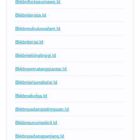
Bkkbnlhokseumawe.id
Bkkbnlangsa.id
Bkkbnsubulussalam.id
Bkkbnbinjai.id
Bkkbntebingtinggi.id
Bkkbnpematangsiantar.id
Bkkbntanjungbalai.id
Bkkbnsibolga.id
Bkkbnpadangsidimpuan.id
Bkkbngunungsitoli.id
Bkkbnpadangpanjang.id