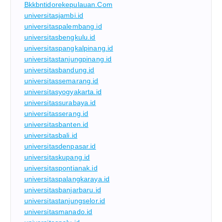
Bkkbntidorekepulauan.com
universitasjambi.id
universitaspalembang.id
universitasbengkulu.id
universitaspangkalpinang.id
universitastanjungpinang.id
universitasbandung.id
universitassemarang.id
universitasyogyakarta.id
universitassurabaya.id
universitasserang.id
universitasbanten.id
universitasbali.id
universitasdenpasar.id
universitaskupang.id
universitaspontianak.id
universitaspalangkaraya.id
universitasbanjarbaru.id
universitastanjungselor.id
universitasmanado.id