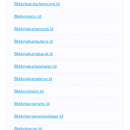
Bkkbnbandarlampung.id
Bkkbnmetro.id
Bkkbnjakartapusat.id
Bkkbnjakartautara.id
Bkkbnjakartabarat.id
Bkkbnjakartaselatan.id
Bkkbnjakartatimur.id
Bkkbncilegon.id
Bkkbntangerang.id
Bkkbntangerangselatan.id
Bkkbnbanjar.id