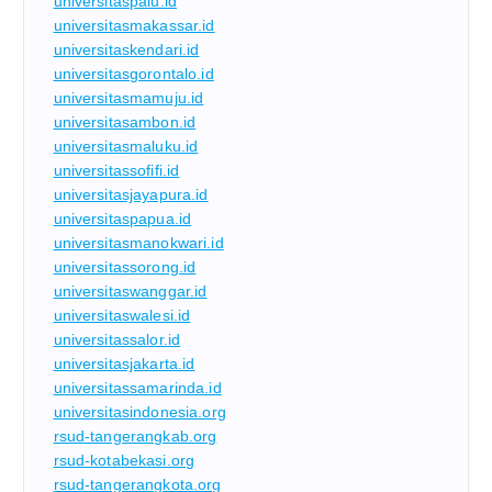
universitaspalu.id
universitasmakassar.id
universitaskendari.id
universitasgorontalo.id
universitasmamuju.id
universitasambon.id
universitasmaluku.id
universitassofifi.id
universitasjayapura.id
universitaspapua.id
universitasmanokwari.id
universitassorong.id
universitaswanggar.id
universitaswalesi.id
universitassalor.id
universitasjakarta.id
universitassamarinda.id
universitasindonesia.org
rsud-tangerangkab.org
rsud-kotabekasi.org
rsud-tangerangkota.org