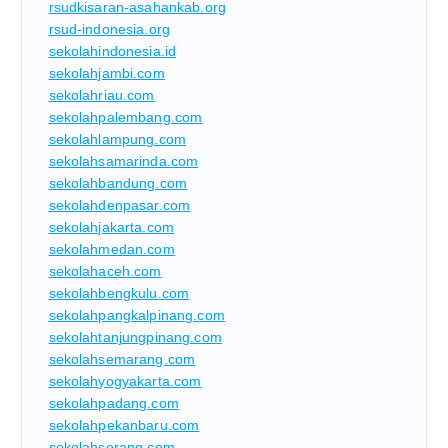
rsudkisaran-asahankab.org
rsud-indonesia.org
sekolahindonesia.id
sekolahjambi.com
sekolahriau.com
sekolahpalembang.com
sekolahlampung.com
sekolahsamarinda.com
sekolahbandung.com
sekolahdenpasar.com
sekolahjakarta.com
sekolahmedan.com
sekolahaceh.com
sekolahbengkulu.com
sekolahpangkalpinang.com
sekolahtanjungpinang.com
sekolahsemarang.com
sekolahyogyakarta.com
sekolahpadang.com
sekolahpekanbaru.com
sekolahserang.com