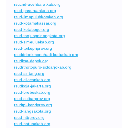
rsucnd-acehbaratkab.org
rsud-pasuruankota.org
rsud-limapuluhkotakab.org
rsud-kotamakassar.org
rsud-kotabogor.org
rsud-tanjungpinangkota.org
rsud-simeuluekab.org
rsud-tpikepriprov.org
rsuddrloekmonohadi-kuduskab.org
rsudksa-depok.org
rsudrtnotopuro-sidoarjokab.org
rsud-sintang.org
rsud-cilacapkab.org
rsudkoja-jakarta.org
rsud-brebeskab.org
rsud-sulbarprov.org
rsudtpi-kepriprov.org
rsud-langsakota.org
rsud-ntbprov.org
rsud-natunakab.org