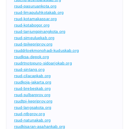
rsud-pasuruankota.org
rsud-limapuluhkotakab.org
rsud-kotamakassar.org
rsud-kotabogor.org
rsud-tanjungpinangkota.org
rsud-simeuluekab.org
rsud-tpikepriprov.org
rsuddrloekmonohadi-kuduskab.org
rsudksa-depok.org
rsudrtnotopuro-sidoarjokab.org
rsud-sintang.org
rsud-cilacapkab.org
rsudkoja-jakarta.org
rsud-brebeskab.org
rsud-sulbarprov.org
rsudtpi-kepriprov.org
rsud-langsakota.org
rsud-ntbprov.org
rsud-natunakab.org
rsudkisaran-asahankab.org