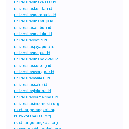
universitasmakassar.id
universitaskendari.id
universitasgorontalo.id
universitasmamuju.id
universitasambon.id
universitasmaluku.id
universitassofifi.id
universitasjayapura.id
universitaspapua.id
universitasmanokwari.id
universitassorong.id
universitaswanggar.id
universitaswalesi.id
universitassalor.id
universitasjakarta.id
universitassamarinda.id
universitasindonesia.org
rsud-tangerangkab.org
rsud-kotabekasi.org
rsud-tangerangkota.org
rsucnd-acehbaratkab.org