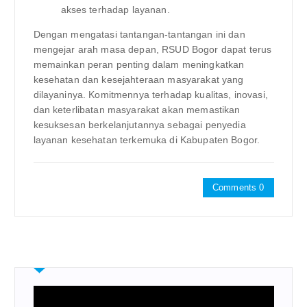
akses terhadap layanan.
Dengan mengatasi tantangan-tantangan ini dan
mengejar arah masa depan, RSUD Bogor dapat terus
memainkan peran penting dalam meningkatkan
kesehatan dan kesejahteraan masyarakat yang
dilayaninya. Komitmennya terhadap kualitas, inovasi,
dan keterlibatan masyarakat akan memastikan
kesuksesan berkelanjutannya sebagai penyedia
layanan kesehatan terkemuka di Kabupaten Bogor.
Comments 0