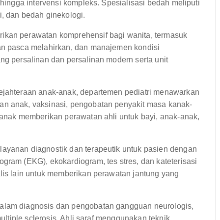
 hingga intervensi kompleks. Spesialisasi bedah meliputi
i, dan bedah ginekologi.
ikan perawatan komprehensif bagi wanita, termasuk
tan pasca melahirkan, dan manajemen kondisi
ng persalinan dan persalinan modern serta unit
ejahteraan anak-anak, departemen pediatri menawarkan
an anak, vaksinasi, pengobatan penyakit masa kanak-
s anak memberikan perawatan ahli untuk bayi, anak-anak,
ayanan diagnostik dan terapeutik untuk pasien dengan
gram (EKG), ekokardiogram, tes stres, dan kateterisasi
alis lain untuk memberikan perawatan jantung yang
alam diagnosis dan pengobatan gangguan neurologis,
multiple sclerosis. Ahli saraf menggunakan teknik