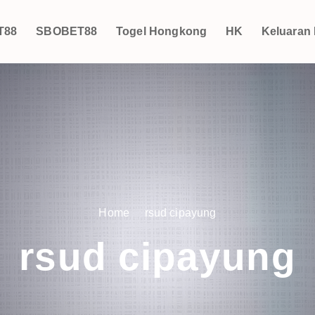
T88
SBOBET88
Togel Hongkong
HK
Keluaran
Home
rsud cipayung
rsud cipayung