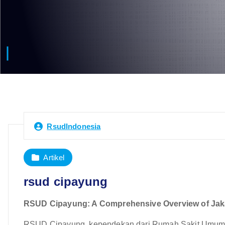
RsudIndonesia
Artikel
rsud cipayung
RSUD Cipayung: A Comprehensive Overview of Jakar
RSUD Cipayung, kependekan dari Rumah Sakit Umum Da