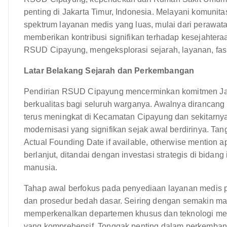
penting di Jakarta Timur, Indonesia. Melayani komunit
spektrum layanan medis yang luas, mulai dari perawat
memberikan kontribusi signifikan terhadap kesejahteraa
RSUD Cipayung, mengeksplorasi sejarah, layanan, fasi
Latar Belakang Sejarah dan Perkembangan
Pendirian RSUD Cipayung mencerminkan komitmen Jak
berkualitas bagi seluruh warganya. Awalnya dirancan
terus meningkat di Kecamatan Cipayung dan sekitarnya
modernisasi yang signifikan sejak awal berdirinya. Tang
Actual Founding Date if available, otherwise mention 
berlanjut, ditandai dengan investasi strategis di bidang
manusia.
Tahap awal berfokus pada penyediaan layanan medis p
dan prosedur bedah dasar. Seiring dengan semakin mat
memperkenalkan departemen khusus dan teknologi med
yang komprehensif. Tonggak penting dalam perkemban