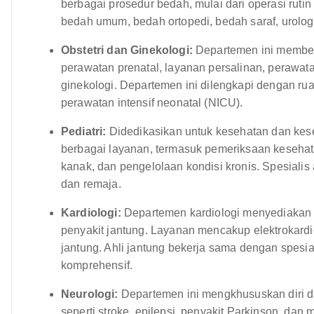
berbagai prosedur bedah, mulai dari operasi rutin
bedah umum, bedah ortopedi, bedah saraf, urolog
Obstetri dan Ginekologi:
Departemen ini member
perawatan prenatal, layanan persalinan, perawa
ginekologi. Departemen ini dilengkapi dengan rua
perawatan intensif neonatal (NICU).
Pediatri:
Didedikasikan untuk kesehatan dan kes
berbagai layanan, termasuk pemeriksaan kesehat
kanak, dan pengelolaan kondisi kronis. Spesiali
dan remaja.
Kardiologi:
Departemen kardiologi menyediakan l
penyakit jantung. Layanan mencakup elektrokardio
jantung. Ahli jantung bekerja sama dengan spesi
komprehensif.
Neurologi:
Departemen ini mengkhususkan diri d
seperti stroke, epilepsi, penyakit Parkinson, dan 