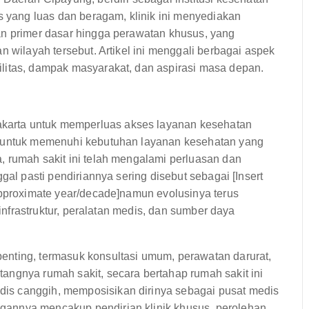
as yang luas dan beragam, klinik ini menyediakan
an primer dasar hingga perawatan khusus, yang
n wilayah tersebut. Artikel ini menggali berbagai aspek
litas, dampak masyarakat, dan aspirasi masa depan.
arta untuk memperluas akses layanan kesehatan
g untuk memenuhi kebutuhan layanan kesehatan yang
, rumah sakit ini telah mengalami perluasan dan
gal pasti pendiriannya sering disebut sebagai [Insert
approximate year/decade]namun evolusinya terus
 infrastruktur, peralatan medis, dan sumber daya
enting, termasuk konsultasi umum, perawatan darurat,
angnya rumah sakit, secara bertahap rumah sakit ini
is canggih, memposisikan dirinya sebagai pusat medis
gannya mencakup pendirian klinik khusus, perolehan