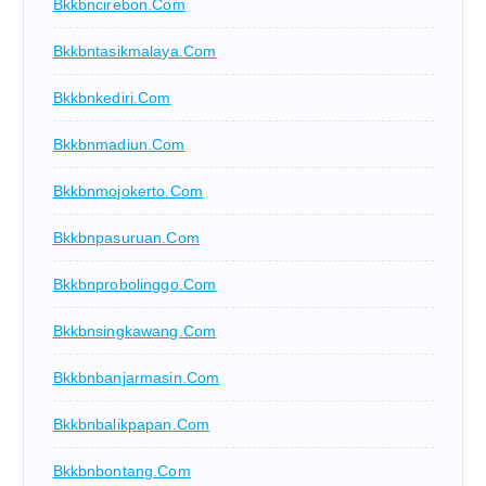
Bkkbncirebon.com
Bkkbntasikmalaya.com
Bkkbnkediri.com
Bkkbnmadiun.com
Bkkbnmojokerto.com
Bkkbnpasuruan.com
Bkkbnprobolinggo.com
Bkkbnsingkawang.com
Bkkbnbanjarmasin.com
Bkkbnbalikpapan.com
Bkkbnbontang.com