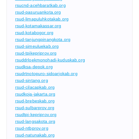
rsucnd-acehbaratkab.org
rsud-pasuruankota.org
rsud-limapuluhkotakab.org
rsud-kotamakassar.org
rsud-kotabogor.org
rsud-tanjungpinangkota.org
rsud-simeuluekab.org
rsud-tpikepriprov.org
rsuddrloekmonohadi-kuduskab.org
rsudksa-depok.org
rsudrtnotopuro-sidoarjokab.org
rsud-sintang.org
rsud-cilacapkab.org
rsudkoja-jakarta.org
rsud-brebeskab.org
rsud-sulbarprov.org
rsudtpi-kepriprov.org
rsud-langsakota.org
rsud-ntbprov.org
rsud-natunakab.org